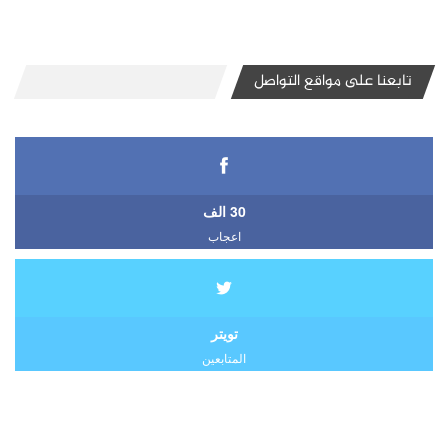
تابعنا على مواقع التواصل
30 الف
اعجاب
تويتر
المتابعين