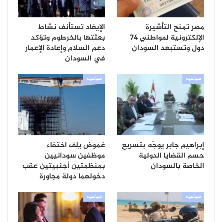
مصر تمنح التأشيرة
الإيغاد تستأنف نشاط
الإلكترونية لمواطني 74
بعثتها بالخرطوم وتؤكد
دول وتستبعد السودان
دعم السلام وإعادة الإعمار
في السودان
سياسية
سياسية
إبراهيم جابر يوجّه بتسريع
غموض يلف اختفاء
حسم القضايا الدولية
موظفين سودانيين
الخاصة بالسودان
بمنظمتين أجنبيتين عقب
دخولهما دولة مجاورة
سياسية
سياسية