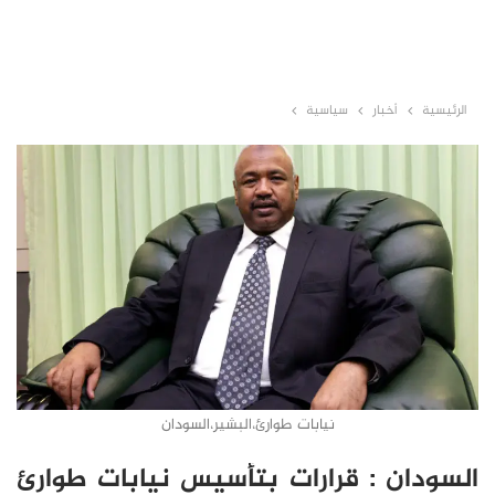
الرئيسية
أخبار
سياسية
نيابات طوارئ،البشير،السودان
السودان : قرارات بتأسيس نيابات طوارئ