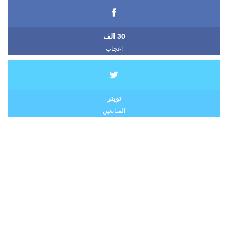
30 الف
اعجاب
تويتر
المتابعين