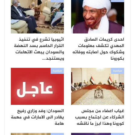
احدى كريمات الصادق
اثيوبيا تشرع في تنفيذ
المهدي تكشف معلومات
القرار الحاسم بسد النهضة
وشكوك حول اصابته ووفاته
والسودان يبعث الاتهامات
بكورونا
ويستنجد…
سياسية
سياسية
غياب اعضاء من مجلس
السودان: وفد وزاري رفيع
الشركاء عن اجتماع بسبب
يغادر الى الامارات في مهمة
كورونا وهذا ابرز ما ناقشه
هامة