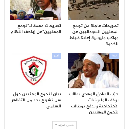
تصريحات عاجلة من تجمع
تصريحات مهمة لـ”تجمع
المهنيين السودانيين عن
المهنيين”عن زواحف النظام
مواكب مليونية إعادة ضباط
للخدمة
أخبار
أخبار
حزب الصادق المهدي يطالب
بيان لتجمع المهنيين حول
بوقف المليونيات
سن تشريع يحد من التظاهر
الاحتجاجية ويدفع بمطالب
السلمي
لتجمع المهنيين
تحميل المزيد