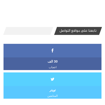
تابعنا على مواقع التواصل
30 الف
اعجاب
تويتر
المتابعين