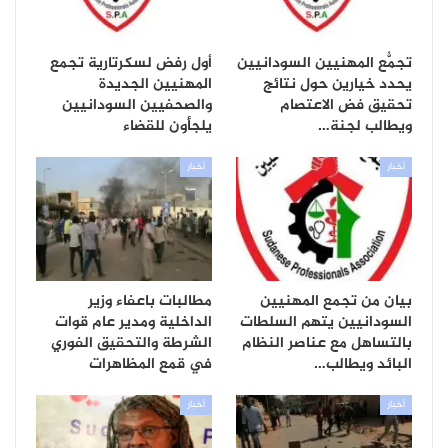
تجمُّع المهنيين السودانيين
أول رفض لسكرتارية تجمع
يحدد خيارين حول نتائج
المهنيين الجديدة
تحقيق فض الاعتصام
والصحفيين السودانيين
ويطالب لجنة…
يلجأون للقضاء
أخبار
أخبار
بيان من تجمع المهنيين
مطالبات باعفاء وزير
السودانيين يتهم السلطات
الداخلية ومدير عام قوات
بالتساهل مع عناصر النظام
الشرطة والتحقيق الفوري
البائد ويطالب…
في قمع المظاهرات
أخبار
أخبار