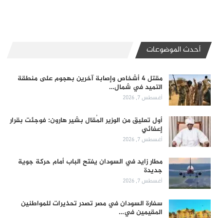
أحدث الموضوعات
مقتل 4 أشخاص وإصابة آخرين بهجوم على منطقة
التميد في شمال…
أغسطس 7, 2026
أول تعليق من الوزير المُقال بشير هارون: فوجئت بقرار
إعفائي
أغسطس 7, 2026
مطار زايد في السودان يفتح الباب أمام حركة جوية
جديدة
أغسطس 7, 2026
سفارة السودان في مصر تصدر تحذيرات للمواطنين
المقيمين في…