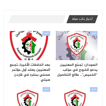
أخبار ذات صلة
أخبار
أخبار
السودان: تجمّع المهنيين
بعد الخلافات الأخيرة..تجمع
يدعو للخروج في موكب
المهنيين يعقد أول مؤتمر
“الخميس“.. طالع التفاصيل
صحفي بمقره في قاردن
سيتي
أخبار
أخبار