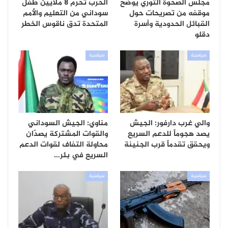
مجلس الصحوة الثوري يوضح
الحرب تحرم 8 ملايين طفل
موقفه من تصريحات حول
سوداني من التعليم والأمم
القبائل الحدودية وأسرة
المتحدة تدق ناقوس الخطر
دقلو
سياسية
سياسية
والي غرب دارفور: الجيش
مناوي: الجيش السوداني
يصد هجوماً للدعم السريع
والقوات المشتركة يصدّان
ويحقق تقدماً قرب الجنينة
محاولة التفاف لقوات الدعم
السريع في بئر…
سياسية
سياسية