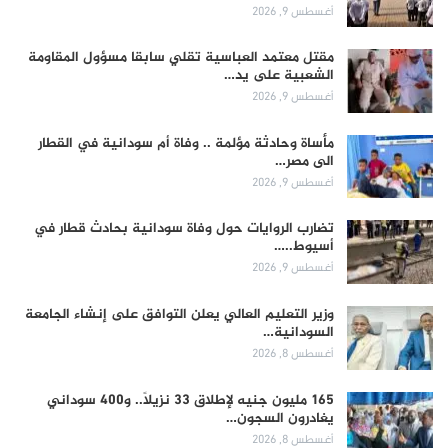
أغسطس 9, 2026
مقتل معتمد العباسية تقلي سابقا مسؤول المقاومة
الشعبية على يد…
أغسطس 9, 2026
مأساة وحادثة مؤلمة .. وفاة أم سودانية في القطار
الى مصر…
أغسطس 9, 2026
تضارب الروايات حول وفاة سودانية بحادث قطار في
أسيوط..…
أغسطس 9, 2026
وزير التعليم العالي يعلن التوافق على إنشاء الجامعة
السودانية…
أغسطس 8, 2026
165 مليون جنيه لإطلاق 33 نزيلاً.. و400 سوداني
يغادرون السجون…
أغسطس 8, 2026