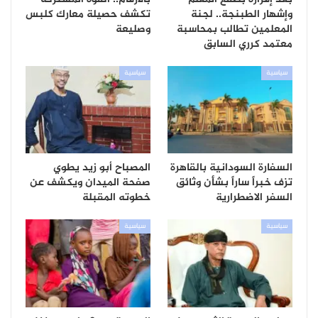
وإشهار الطبنجة.. لجنة
تكشف حصيلة معارك كلبس
المعلمين تطالب بمحاسبة
وصليعة
معتمد كرري السابق
سياسية
سياسية
السفارة السودانية بالقاهرة
المصباح أبو زيد يطوي
تزف خبراً ساراً بشأن وثائق
صفحة الميدان ويكشف عن
السفر الاضطرارية
خطوته المقبلة
سياسية
سياسية