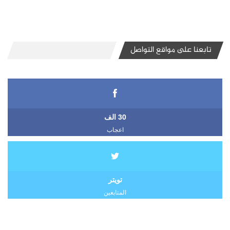
تابعنا على مواقع التواصل
30 الف
اعجاب
تويتر
المتابعين