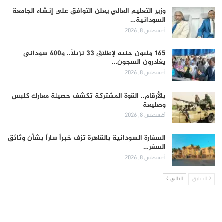
وزير التعليم العالي يعلن التوافق على إنشاء الجامعة
السودانية…
أغسطس 8, 2026
165 مليون جنيه لإطلاق 33 نزيلاً.. و400 سوداني
يغادرون السجون…
أغسطس 8, 2026
بالأرقام.. القوة المشتركة تكشف حصيلة معارك كلبس
وصليعة
أغسطس 8, 2026
السفارة السودانية بالقاهرة تزف خبراً ساراً بشأن وثائق
السفر…
أغسطس 8, 2026
السابق
التالي