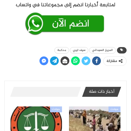
المريخ السوداني
سيف تيري
محكمة
مشاركة
أخبار ذات صلة
حوادث
حوادث