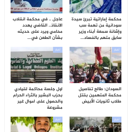
محكمة إماراتية تبرئ سيدة
عاجل .. في محكمة انقلاب
سودانية من تهمة سب
الانقاذ.. القاضي يهدد
وإشانة سمعة أبناء وزير
محامي ويرد على حديثه
سابق متهم بالفساد…
بشأن الطعن في…
أخبار
أخبار
السودان: طالع تفاصيل
اول جلسة محاكمة لقيادي
محكمة المتهمين بقتل
بحزب البشير بالثراء الحرام
طلاب ثانويات الأبيض
والحصول على اموال غير
مشروعة
أخبار
أخبار