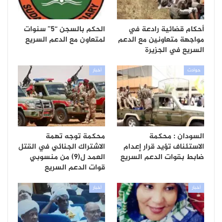
أحكام قضائية رادعة في
الحكم بالسجن “5” سنوات
مواجهة متعاونين مع الدعم
لمتعاون مع الدعم السريع
السريع في الجزيرة
حوادث
أخبار
السودان : محكمة
محكمة توجه تهمة
الاستئناف تؤيد قرار إعدام
الاشتراك الجنائي في القتل
ضابط بقوات الدعم السريع
العمد ل(9) من منسوبي
قوات الدعم السريع
أخبار
أخبار