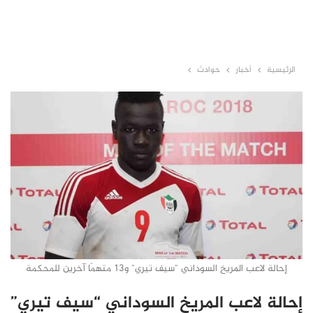
الرئيسية
أخبار
حوادث
إحالة لاعب المريخ السوداني "سيف تيري" و13 متهمًا آخرين للمحكمة
إحالة لاعب المريخ السوداني “سيف تيري”