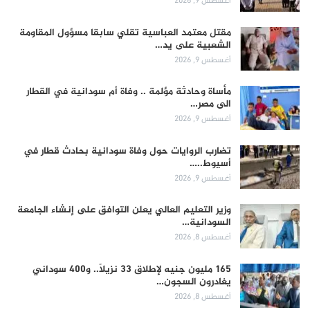
أغسطس 9, 2026
مقتل معتمد العباسية تقلي سابقا مسؤول المقاومة
الشعبية على يد…
أغسطس 9, 2026
مأساة وحادثة مؤلمة .. وفاة أم سودانية في القطار
الى مصر…
أغسطس 9, 2026
تضارب الروايات حول وفاة سودانية بحادث قطار في
أسيوط..…
أغسطس 9, 2026
وزير التعليم العالي يعلن التوافق على إنشاء الجامعة
السودانية…
أغسطس 8, 2026
165 مليون جنيه لإطلاق 33 نزيلاً.. و400 سوداني
يغادرون السجون…
أغسطس 8, 2026