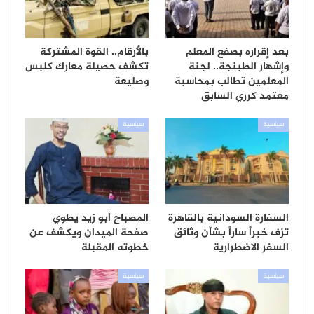
بعد إقراره بصفع المعلم
بالأرقام.. القوة المشتركة
وإشهار الطبنجة.. لجنة
تكشف حصيلة معارك كلبس
المعلمين تطالب بمحاسبة
وصليعة
معتمد كرري السابق
سياسية
سياسية
السفارة السودانية بالقاهرة
المصباح أبو زيد يطوي
تزف خبراً ساراً بشأن وثائق
صفحة الميدان ويكشف عن
السفر الاضطرارية
خطوته المقبلة
سياسية
سياسية