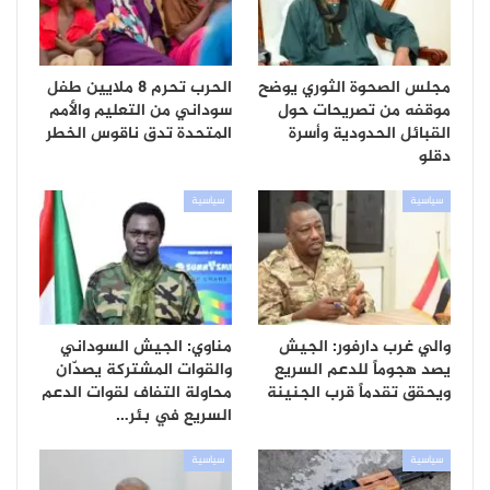
مجلس الصحوة الثوري يوضح
الحرب تحرم 8 ملايين طفل
موقفه من تصريحات حول
سوداني من التعليم والأمم
القبائل الحدودية وأسرة
المتحدة تدق ناقوس الخطر
دقلو
سياسية
سياسية
والي غرب دارفور: الجيش
مناوي: الجيش السوداني
يصد هجوماً للدعم السريع
والقوات المشتركة يصدّان
ويحقق تقدماً قرب الجنينة
محاولة التفاف لقوات الدعم
السريع في بئر…
سياسية
سياسية