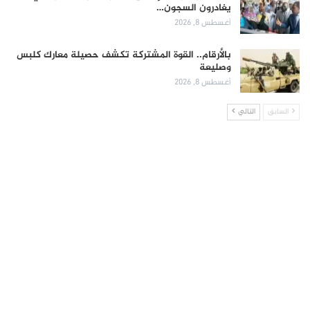
يغادرون السجون…
أغسطس 8, 2026
بالأرقام.. القوة المشتركة تكشف حصيلة معارك كلبس
وصليعة
أغسطس 8, 2026
السابق
التالي