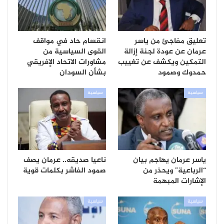
تعليق مفاجئ من ياسر
انقسام حاد في مواقف
عرمان عن عودة لجنة إزالة
القوى السياسية من
التمكين ويكشف عن تغييب
مشاورات الاتحاد الإفريقي
حمدوك وصمود
بشأن السودان
سياسية
سياسية
ياسر عرمان يهاجم بيان
ناعيا صديقه.. عرمان يصف
“الرباعية” ويحذر من
صمود الفاشر بكلمات قوية
الإشارات المبهمة
سياسية
سياسية