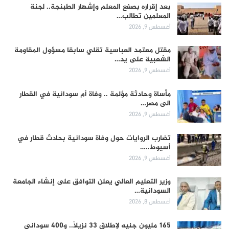
بعد إقراره بصفع المعلم وإشهار الطبنجة.. لجنة
المعلمين تطالب…
أغسطس 9, 2026
مقتل معتمد العباسية تقلي سابقا مسؤول المقاومة
الشعبية على يد…
أغسطس 9, 2026
مأساة وحادثة مؤلمة .. وفاة أم سودانية في القطار
الى مصر…
أغسطس 9, 2026
تضارب الروايات حول وفاة سودانية بحادث قطار في
أسيوط..…
أغسطس 9, 2026
وزير التعليم العالي يعلن التوافق على إنشاء الجامعة
السودانية…
أغسطس 8, 2026
165 مليون جنيه لإطلاق 33 نزيلاً.. و400 سوداني