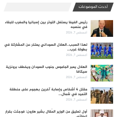
أحدث الموضوعات
رئيس الفيفا يستغل التوتر بين إسبانيا والمغرب للبقاء
في منصبه
أغسطس 7, 2026
لهذا السبب..الهلال السوداني يعتذر عن المشاركة في
بطولة غرب…
أغسطس 7, 2026
الهلال يعبر الجاموس جنوب السودان ويخطف برونزية
سيكافا
أغسطس 7, 2026
مقتل 4 أشخاص وإصابة آخرين بهجوم على منطقة
التميد في شمال…
أغسطس 7, 2026
أول تعليق من الوزير المُقال بشير هارون: فوجئت بقرار
إعفائي