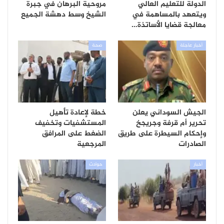
الدولة للتعليم العالي
مروحية البرهان في جبرة
ويتعهد بالمساهمة في
الشيخ وسط دهشة الجميع
معالجة قضايا الأساتذة…
أخبار عاجلة
صحة
الجيش السوداني يعلن
خطة لإعادة تأهيل
تحرير أم قرفة وجريجخ
المستشفيات وتخفيف
وإحكام السيطرة على طريق
الضغط على المرافق
الصادرات
المرجعية
أخبار
حوادث