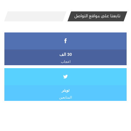
تابعنا على مواقع التواصل
30 الف
اعجاب
تويتر
المتابعين