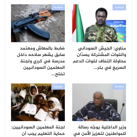
سياسية
سياسية
مناوي: الجيش السوداني
ضابط بالمعاش ومعتمد
والقوات المشتركة يصدّان
سابق يشهر سلاحه داخل
محاولة التفاف لقوات الدعم
مدرسة في كرري ولجنة
السريع في بئر…
المعلمين السودانيين
تفتح…
سياسية
سياسية
وزير الداخلية يوجّه رسالة
لجنة المعلمين السودانيين:
للمواطنين لتعزيز الأمن في
حماية التعليم يجب أن