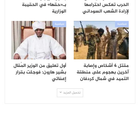
الحرب تعكس احترامها
بـ«حقها» في الحقيبة
لإرادة الشعب السوداني
الوزارية
سياسية
سياسية
مقتل 4 أشخاص وإصابة
أول تعليق من الوزير المُقال
آخرين بهجوم على منطقة
بشير هارون: فوجئت بقرار
التميد في شمال كردفان
إعفائي
تحميل المزيد