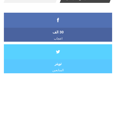
30 الف
اعجاب
تويتر
المتابعين