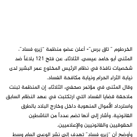
الخرطوم ” تاق برس”- أعلن عضو منظمة “زيرو فساد”،
المثنى أبو حامد عيسى، الثلاثاء، عن فتح 121 بلاغاً ضد
شخصيات نافذة في نظام الرئيس المخلوع عمر البشير لدى
نيابة الثراء الحرام ونيابة مكافحة الفساد.
وقال المثنى في مؤتمر صحفي، الثلاثاء، إن المنظمة تبنت
ملاحقة قضايا الفساد التي ارتكتبت في عهد النظام السابق
واسترداد الأموال المنهوبة داخل وخارج البلاد بالطرق
القانونية. وأشار إلى أنها تضم عدداً من الناشطين
الحقوقيين والقانونيين والإعلاميين.
وأوضح أن “زيرو فساد” تهدف إلى نشر الوعي العام وسط