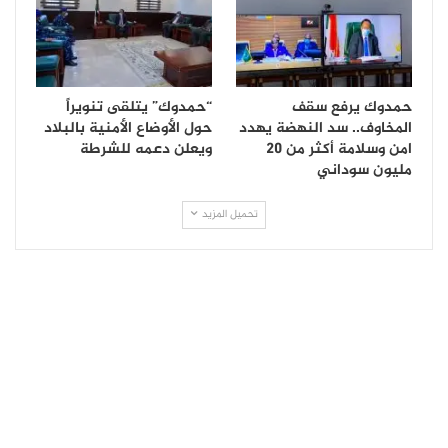
حمدوك يرفع سقف
“حمدوك” يتلقى تنويراً
المخاوف.. سد النهضة يهدد
حول الأوضاع الأمنية بالبلاد
امن وسلامة أكثر من 20
ويعلن دعمه للشرطة
مليون سوداني
تحميل المزيد