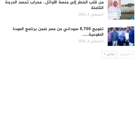
من قلب الخطر إلى منصة الأوائل.. محراب تحصد الدرجة
الكاملة
أغسطس 6, 2026
تفويج 8,700 سوداني من مصر ضمن برنامج العودة
الطوعية..…
أغسطس 6, 2026
السابق
التالي