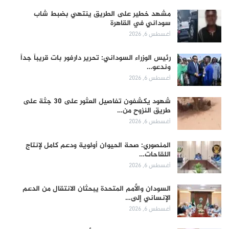
مشهد خطير على الطريق ينتهي بضبط شاب
سوداني في القاهرة
أغسطس 6, 2026
رئيس الوزراء السوداني: تحرير دارفور بات قريباً جداً
وندعو…
أغسطس 6, 2026
شهود يكشفون تفاصيل العثور على 30 جثة على
طريق النزوح من…
أغسطس 6, 2026
المنصوري: صحة الحيوان أولوية ودعم كامل لإنتاج
اللقاحات…
أغسطس 6, 2026
السودان والأمم المتحدة يبحثان الانتقال من الدعم
الإنساني إلى…
أغسطس 6, 2026