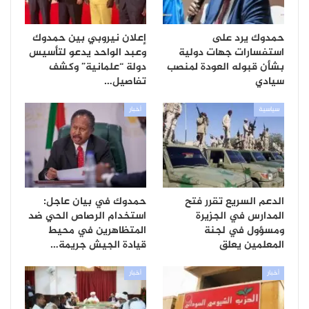
حمدوك يرد على
إعلان نيروبي بين حمدوك
استفسارات جهات دولية
وعبد الواحد يدعو لتأسيس
بشأن قبوله العودة لمنصب
دولة “علمانية” وكشف
سيادي
تفاصيل…
سياسية
أخبار
الدعم السريع تقرر فتح
حمدوك في بيان عاجل:
المدارس في الجزيرة
استخدام الرصاص الحي ضد
ومسؤول في لجنة
المتظاهرين في محيط
المعلمين يعلق
قيادة الجيش جريمة…
أخبار
أخبار