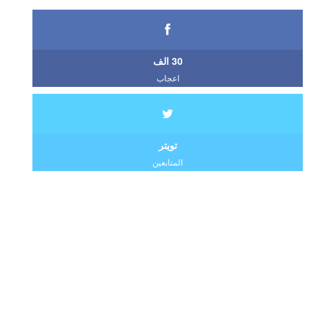
30 الف
اعجاب
تويتر
المتابعين