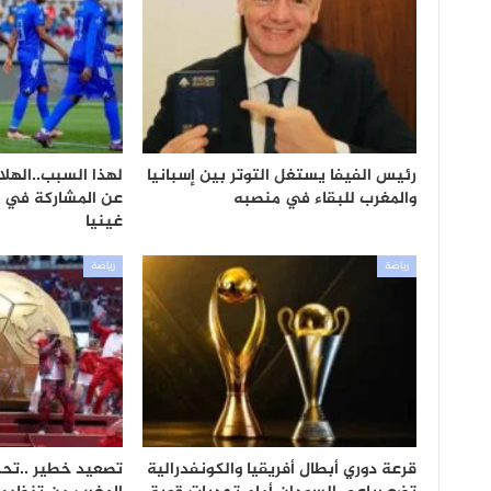
رئيس الفيفا يستغل التوتر بين إسبانيا
لهذا السبب..الهلا
والمغرب للبقاء في منصبه
عن المشاركة في ب
غينيا
رياضة
رياضة
قرعة دوري أبطال أفريقيا والكونفدرالية
تصعيد خطير ..تح