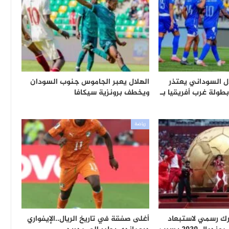
ل السوداني يعتذر
الهلال يعبر الجاموس جنوب السودان
طولة غرب أفريقيا بـ
ويخطف برونزية سيكافا
رياضة
رك رسمي لاستبعاد
أغلى صفقة في تاريخ الريال..الإيفواري