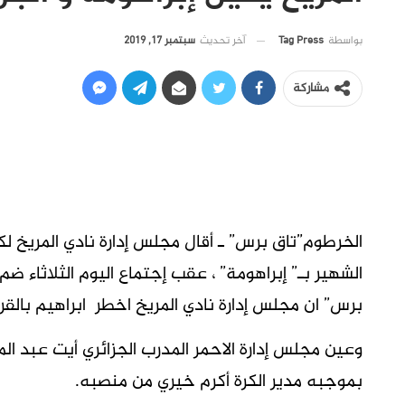
آخر تحديث
سبتمبر 17, 2019
بواسطة
Tag Press
مشاركة
الخرطوم”تاق برس” ـ أقال مجلس إدارة نادي المريخ لكر
الشهير بـ” إبراهومة” ، عقب إجتماع اليوم الثلاثاء ض
برس” ان مجلس إدارة نادي المريخ اخطر ابراهيم بالقرار
وعين مجلس إدارة الاحمر المدرب الجزائري أيت عبد المل
بموجبه مدير الكرة أكرم خيري من منصبه.