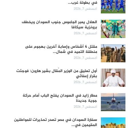
في بطولة غرب…
أغسطس 7, 2026
الهلال يعبر الجاموس جنوب السودان ويخطف
برونزية سيكافا
أغسطس 7, 2026
مقتل 4 أشخاص وإصابة آخرين بهجوم على
منطقة التميد في شمال…
أغسطس 7, 2026
أول تعليق من الوزير المُقال بشير هارون: فوجئت
بقرار إعفائي
أغسطس 7, 2026
مطار زايد في السودان يفتح الباب أمام حركة
جوية جديدة
أغسطس 7, 2026
سفارة السودان في مصر تصدر تحذيرات للمواطنين
المقيمين في…