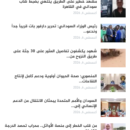
مشهد خطير على الطريق ينتهي بضبط شاب
سوداني في القاهرة
أغسطس 6, 2026
رئيس الوزراء السوداني: تحرير دارفور بات قريباً جداً
وندعو…
أغسطس 6, 2026
شهود يكشفون تفاصيل العثور على 30 جثة على
طريق النزوح من…
أغسطس 6, 2026
المنصوري: صحة الحيوان أولوية ودعم كامل لإنتاج
اللقاحات…
أغسطس 6, 2026
السودان والأمم المتحدة يبحثان الانتقال من الدعم
الإنساني إلى…
أغسطس 6, 2026
من قلب الخطر إلى منصة الأوائل.. محراب تحصد الدرجة