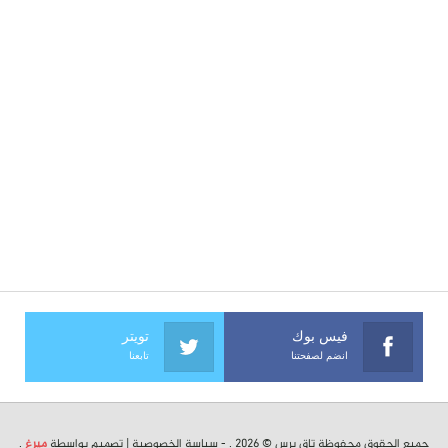
فيس بوك
تويتر
انضم لصفحتنا
تابعنا
جميع الحقوق محفوظة تاق برس © 2026 . -
سياسة الخصوصية
| تصميم بواسطة
ميرغ
.