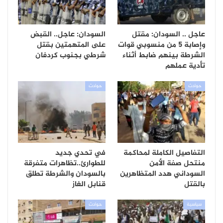
عاجل .. السودان: مقتل
السودان: عاجل.. القبض
وإصابة 5 من منسوبي قوات
على المتهمتين بقتل
الشرطة بينهم ضابط أثناء
شرطي بجنوب كردفان
تأدية عملهم
حوادث
حوادث
التفاصيل الكاملة لمحاكمة
في تحدي جديد
منتحل صفة الأمن
للطوارئ..تظاهرات متفرقة
السوداني هدد المتظاهرين
بالسودان والشرطة تطلق
بالقتل
قنابل الغاز
سياسية
حوادث