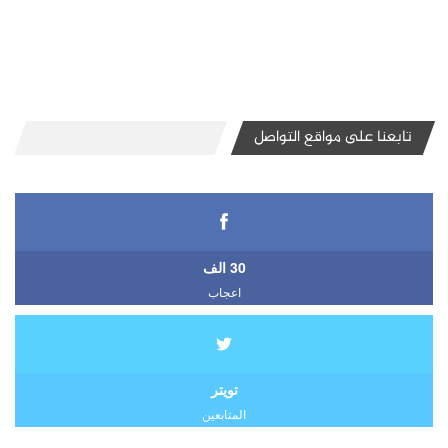
تابعنا على مواقع التواصل
30 الف
اعجاب
تويتر
المتابعين