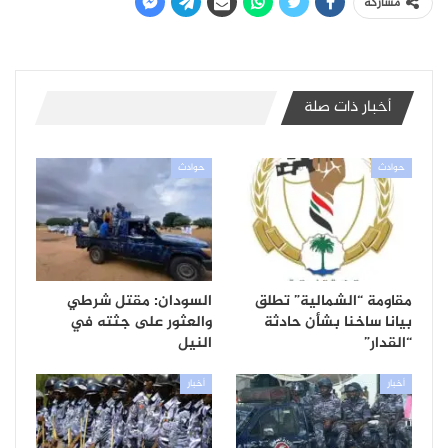
مشاركة
أخبار ذات صلة
حوادث
حوادث
مقاومة “الشمالية” تطلق
السودان: مقتل شرطي
بيانا ساخنا بشأن حادثة
والعثور على جثته في
“القدار”
النيل
أخبار
أخبار