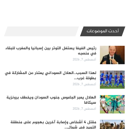
أحدث الموضوعات
رئيس الفيفا يستغل التوتر بين إسبانيا والمغرب للبقاء
في منصبه
أغسطس 7, 2026
لهذا السبب..الهلال السوداني يعتذر عن المشاركة في
بطولة غرب…
أغسطس 7, 2026
الهلال يعبر الجاموس جنوب السودان ويخطف برونزية
سيكافا
أغسطس 7, 2026
مقتل 4 أشخاص وإصابة آخرين بهجوم على منطقة
التميد في شمال…