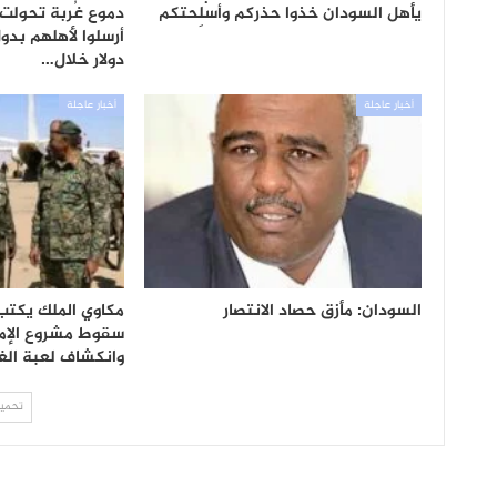
يأهل السودان خذوا حذركم وأسْلِحتكم
دموع غُربة تحولت 
دولار خلال…
أخبار عاجلة
أخبار عاجلة
السودان: مأزق حصاد الانتصار
مكاوي الملك يكتب..
سقوط مشروع الإم
وانكشاف لعبة الغ
تحميل