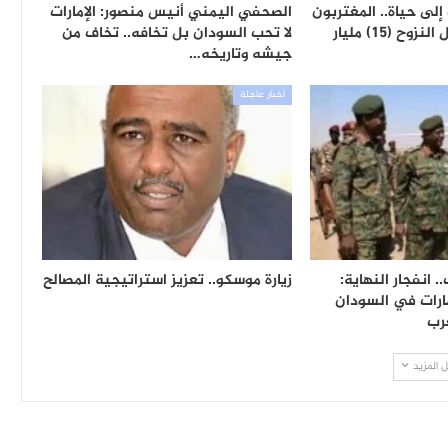
إلى حياة.. المغتربون
الصحفي اليمني أنيس منصور: الإمارات
أرسلوا لأهلهم بدول النزوح (15) مليار
لا تحب السودان بل تخافه.. تخاف من
جيشه وتاريخه…
أخبار عاجلة
 انفجار النهاية:
زيارة موسكو.. تعزيز استراتيجية المصالح
ارات في السودان
رب
 المزيد