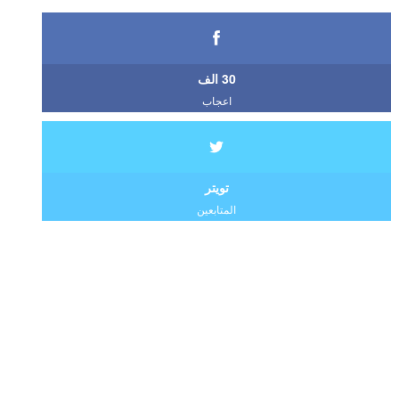
30 الف
اعجاب
تويتر
المتابعين