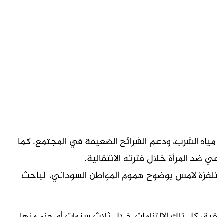
ياه الشرب، ودعم الشرائح الضعيفة في المجتمع. كما
 ضد المرأة خلال فترته الانتقالية.
تلفزة لامس بوضوح هموم المواطن السوداني، الباحث
حقيق كل تلك الالتزامات خلال ثلاث سنوات أو جزء منها،