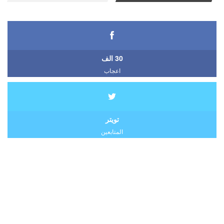
30 الف
اعجاب
تويتر
المتابعين