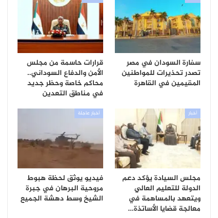
سفارة السودان في مصر
قرارات حاسمة من مجلس
تصدر تحذيرات للمواطنين
الأمن والدفاع السوداني..
المقيمين في القاهرة
محاكم خاصة وحظر جديد
في مناطق التعدين
أخبار
أخبار عاجلة
مجلس السيادة يؤكد دعم
فيديو يوثق لحظة هبوط
الدولة للتعليم العالي
مروحية البرهان في جبرة
ويتعهد بالمساهمة في
الشيخ وسط دهشة الجميع
معالجة قضايا الأساتذة…