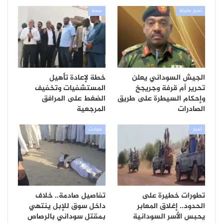
أخبار عاجلة
صحة
الجيش السوداني يعلن
خطة لإعادة تأهيل
تحرير أم قرفة وجريجخ
المستشفيات وتخفيف
وإحكام السيطرة على طريق
الضغط على المرافق
الصادرات
المرجعية
أخبار
حوادث
تطورات خطيرة على
تفاصيل صادمة.. خلاف
الحدود.. إغلاق المعابر
داخل سوق للإبل ينتهي
يحبس الأسر السودانية
بمقتل سوداني بالرصاص