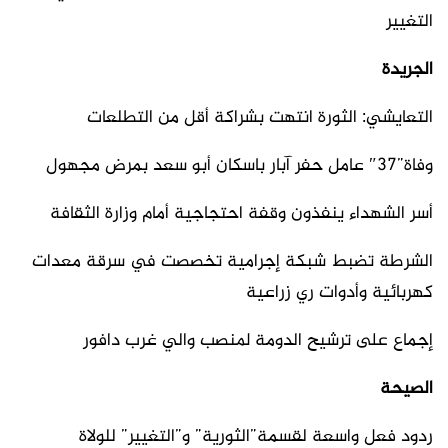
التغيير
الجريدة
التعايشي: الثورة انتهت بشراكة أقل من التطلعات
وفاة”37″ عامل حفر آبار باسكان أبو سعد بمرض مجهول
أسر الشهداء ينفذون وقفة احتجاجية أمام وزارة الثقافة
الشرطة تضبط شبكة إجرامية تخصصت في سرقة معدات
كهربائية وأدوات ري زراعية
إجماع على ترشيح الدومة لمنصب والي غرب دافور
الصيحة
ردود فعل واسعة لقسمة”الثورية” و”التغيير” للولاة