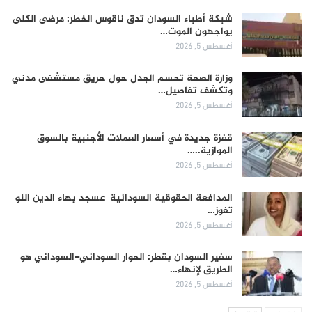
شبكة أطباء السودان تدق ناقوس الخطر: مرضى الكلى
يواجهون الموت…
أغسطس 5, 2026
وزارة الصحة تحسم الجدل حول حريق مستشفى مدني
وتكشف تفاصيل…
أغسطس 5, 2026
قفزة جديدة في أسعار العملات الأجنبية بالسوق
الموازية..…
أغسطس 5, 2026
المدافعة الحقوقية السودانية عسجد بهاء الدين النو
تفوز…
أغسطس 5, 2026
سفير السودان بقطر: الحوار السوداني–السوداني هو
الطريق لإنهاء…
أغسطس 5, 2026