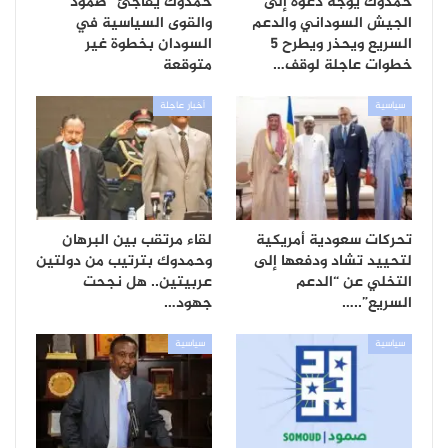
حمدوك يوجه دعوة إلى
حمدوك يفاجئ “صمود”
الجيش السوداني والدعم
والقوى السياسية في
السريع ويحذر ويطرح 5
السودان بخطوة غير
خطوات عاجلة لوقف…
متوقعة
سياسية
أخبار عاجلة
تحركات سعودية أمريكية
لقاء مرتقب بين البرهان
لتحييد تشاد ودفعها إلى
وحمدوك بترتيب من دولتين
التخلي عن “الدعم
عربيتين.. هل نجحت
السريع”..…
جهود…
سياسية
سياسية