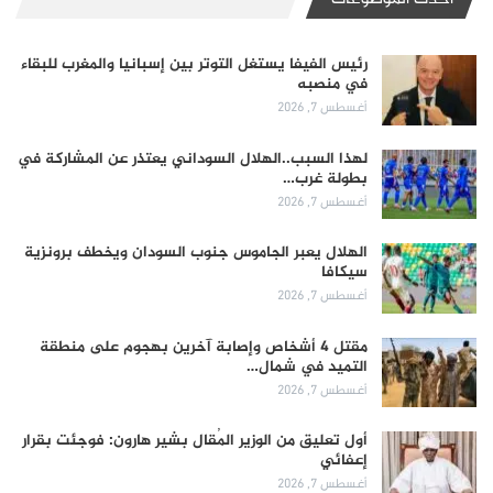
رئيس الفيفا يستغل التوتر بين إسبانيا والمغرب للبقاء
في منصبه
أغسطس 7, 2026
لهذا السبب..الهلال السوداني يعتذر عن المشاركة في
بطولة غرب…
أغسطس 7, 2026
الهلال يعبر الجاموس جنوب السودان ويخطف برونزية
سيكافا
أغسطس 7, 2026
مقتل 4 أشخاص وإصابة آخرين بهجوم على منطقة
التميد في شمال…
أغسطس 7, 2026
أول تعليق من الوزير المُقال بشير هارون: فوجئت بقرار
إعفائي
أغسطس 7, 2026