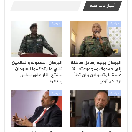
أخبار ذات صلة
سياسية
سياسية
البرهان يوجه رسائل ساخنة
البرهان : حمدوك والحالمين
إلى حمدوك ومجموعته.. لا
تاني ما بتحكموا السودان
عودة للمتسولين ولن تطأ
ويفتح النار على بولس
ارجلكم أرض…
ويتهمه…
سياسية
سياسية