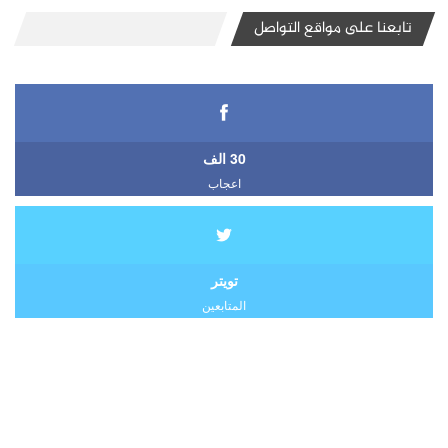
تابعنا على مواقع التواصل
30 الف
اعجاب
تويتر
المتابعين