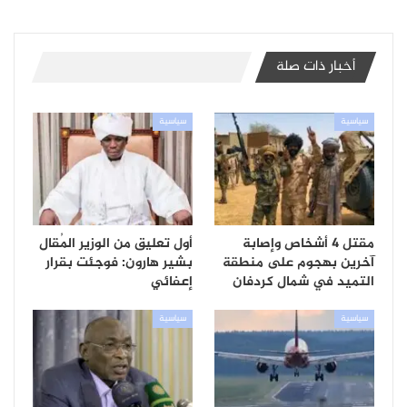
أخبار ذات صلة
سياسية
سياسية
مقتل 4 أشخاص وإصابة
أول تعليق من الوزير المُقال
آخرين بهجوم على منطقة
بشير هارون: فوجئت بقرار
التميد في شمال كردفان
إعفائي
سياسية
سياسية