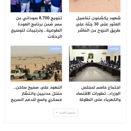
شهود يكشفون تفاصيل
تفويج 8,700 سوداني من
العثور على 30 جثة على
مصر ضمن برنامج العودة
طريق النزوح من الفاشر
الطوعية.. وترتيبات لتوسيع
الرحلات
سياسية
سياسية
اجتماع حاسم لمجلس
النهود على صفيح ساخن..
الوزراء.. تطورات الاقتصاد
مقتل مدنيين وانتشار
والكهرباء على الطاولة
عسكري واسع للدعم السريع
تحميل المزيد