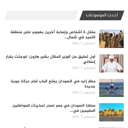
أحدث الموضوعات
مقتل 4 أشخاص وإصابة آخرين بهجوم على منطقة
التميد في شمال…
أغسطس 7, 2026
أول تعليق من الوزير المُقال بشير هارون: فوجئت بقرار
إعفائي
أغسطس 7, 2026
مطار زايد في السودان يفتح الباب أمام حركة جوية
جديدة
أغسطس 7, 2026
سفارة السودان في مصر تصدر تحذيرات للمواطنين
المقيمين في…
أغسطس 7, 2026