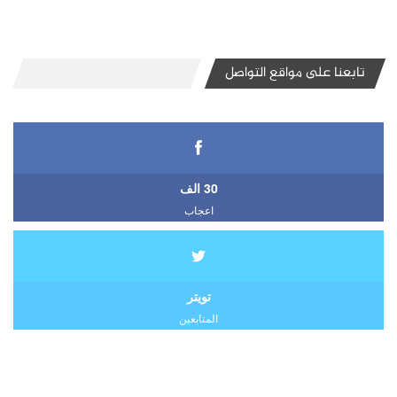
تابعنا على مواقع التواصل
30 الف
اعجاب
تويتر
المتابعين