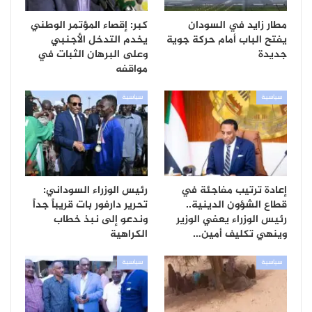
مطار زايد في السودان
كبر: إقصاء المؤتمر الوطني
يفتح الباب أمام حركة جوية
يخدم التدخل الأجنبي
جديدة
وعلى البرهان الثبات في
مواقفه
سياسية
سياسية
إعادة ترتيب مفاجئة في
رئيس الوزراء السوداني:
قطاع الشؤون الدينية..
تحرير دارفور بات قريباً جداً
رئيس الوزراء يعفي الوزير
وندعو إلى نبذ خطاب
وينهي تكليف أمين…
الكراهية
سياسية
سياسية