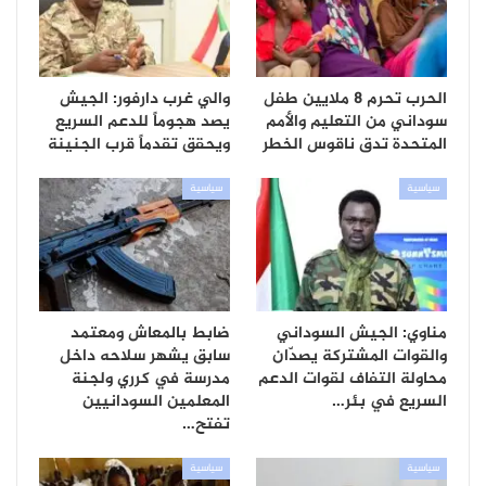
الحرب تحرم 8 ملايين طفل
والي غرب دارفور: الجيش
سوداني من التعليم والأمم
يصد هجوماً للدعم السريع
المتحدة تدق ناقوس الخطر
ويحقق تقدماً قرب الجنينة
سياسية
سياسية
مناوي: الجيش السوداني
ضابط بالمعاش ومعتمد
والقوات المشتركة يصدّان
سابق يشهر سلاحه داخل
محاولة التفاف لقوات الدعم
مدرسة في كرري ولجنة
السريع في بئر…
المعلمين السودانيين
تفتح…
سياسية
سياسية