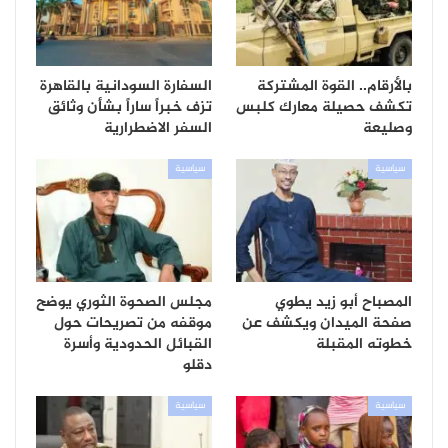
بالأرقام.. القوة المشتركة
السفارة السودانية بالقاهرة
تكشف حصيلة معارك كلبس
تزف خبراً ساراً بشأن وثائق
وصليعة
السفر الاضطرارية
سياسية
سياسية
المصباح أبو زيد يطوي
مجلس الصحوة الثوري يوضح
صفحة الميدان ويكشف عن
موقفه من تصريحات حول
خطوته المقبلة
القبائل الحدودية وأسرة
دقلو
سياسية
سياسية