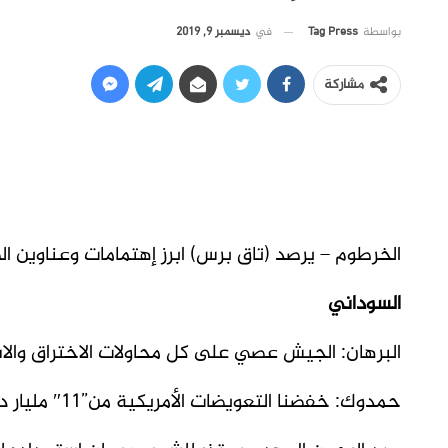
في
ديسمبر 9, 2019
بواسطة
Tag Press
مشاركة
الخرطوم – يرصد (تاق برس) ابرز إهتمامات وعناوين الصحف السود
السوداني
البرهان: الجيش عصي على كل محاولات الاختراق وال
حمدوك: خفضنا التعويضات الأمريكية من”11″ مليار دولار إلى مئات الملايين