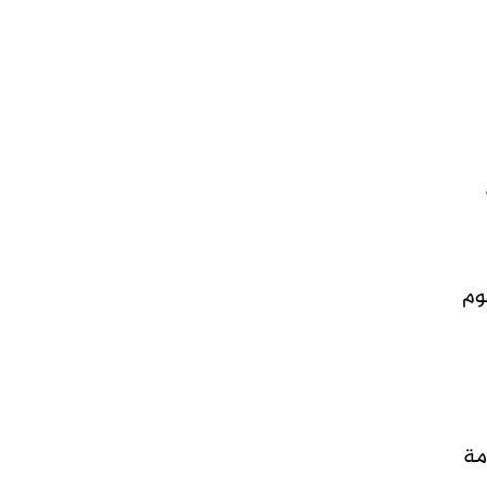
وم
مة