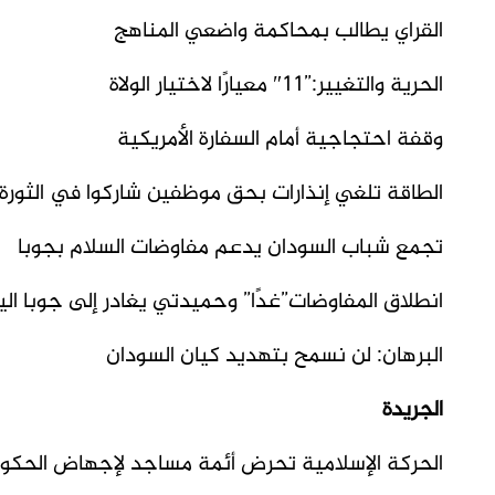
القراي يطالب بمحاكمة واضعي المناهج
الحرية والتغيير:”11″ معيارًا لاختيار الولاة
وقفة احتجاجية أمام السفارة الأمريكية
الطاقة تلغي إنذارات بحق موظفين شاركوا في الثورة
تجمع شباب السودان يدعم مفاوضات السلام بجوبا
انطلاق المفاوضات”غدًا” وحميدتي يغادر إلى جوبا الي
البرهان: لن نسمح بتهديد كيان السودان
الجريدة
الحركة الإسلامية تحرض أئمة مساجد لإجهاض الحكو