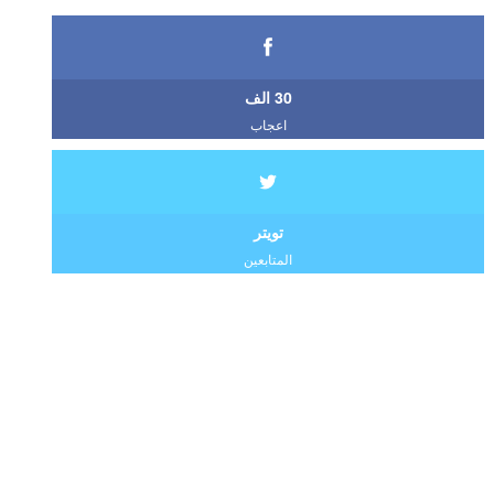
30 الف
اعجاب
تويتر
المتابعين