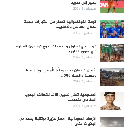
يطير إلى مدريد
أغسطس 6, 2026
قرعة الكونفدرالية تسفر عن اختبارات صعبة
لهلال الساحل والأهلي…
أغسطس 6, 2026
كم تحتاج لتناول وجبة بلدية مع كوب من القهوة
في سوق الدامر؟…
أغسطس 6, 2026
شمال كردفان تحت وطأة الأمطار.. وفاة طفلة
ومُسنة وانهيار 300…
أغسطس 6, 2026
السعودية تعلن تعيين قائد للتحالف البحري
الدفاعي متعدد…
أغسطس 6, 2026
الأرصاد السودانية: أمطار غزيرة مرتقبة بعدد من
الولايات حتى…