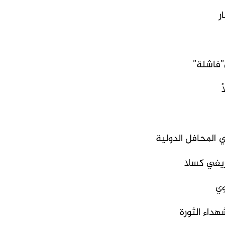
ر
”فاشلة
”
المحافل الدولية
وي
داء الثورة