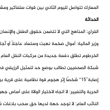
المعارك تتواصل لليوم الثاني بين قوات سلفاكير ومشا
الحداثة
القراي: المناهج التي لا تتضمن حقوق الطفل والإنسان
وزير المالية: أموال ضخمة نهبت وستعاد عاجلاً أو آجلاً
الخرطوم تطلق دفعة جديدة من مركبات النقل العام
شبكة الصحفيين تطالب بوضع حد لتمثيل الرزيقي في 
إصابة”15″ شخصًا إثر هجوم قوة نظامية على قرية بريفي كسلا
الحرية والتغيير: لا اتجاه لاختيار الولاة على أساس جه
النائب العام: لا توجد حهة لديها حق سحب بلاغات شه