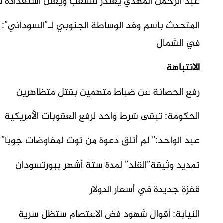
عبد الرحمن المهدي يعتذر للشعب ويعلن استعداده لل
المتحدث باسم وفد الوساطة الجنوبي لـ”السوداني”: جو
في الشمال
الانتباهة
رفع الحصانة عن ضباط متهمين بقتل متظاهرين
الحكومة: تبقى شرط واحد لرفع العقوبات الأمريكية
عبد الواحد:” لم أتلق دعوة من توت لمفاوضات جوبا
”
تمديد وثيقة”القلد” لمدة ستة أشهر ببورتسودان
قفزة جديدة في أسعار الدولار
النيابة: أقوال شهود فض الاعتصام ستظل سرية