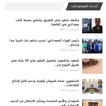
أحدث الموضوعات
مشهد خطير على الطريق ينتهي بضبط شاب
سوداني في القاهرة
أغسطس 6, 2026
رئيس الوزراء السوداني: تحرير دارفور بات قريباً جداً
وندعو…
أغسطس 6, 2026
شهود يكشفون تفاصيل العثور على 30 جثة على
طريق النزوح من…
أغسطس 6, 2026
المنصوري: صحة الحيوان أولوية ودعم كامل لإنتاج
اللقاحات…
أغسطس 6, 2026
السودان والأمم المتحدة يبحثان الانتقال من الدعم
الإنساني إلى…