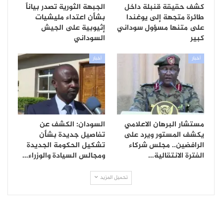
كشف حقيقة قنبلة داخل
الجبهة الثورية تصدر بياناً
طائرة متجهة إلى يوغندا
بشأن اعتداء مليشيات
على متنها مسؤول سوداني
إثيوبية على الجيش
كبير
السوداني
أخبار
أخبار
مستشار البرهان الاعلامي
السودان: الكشف عن
يكشف المستور ويرد على
تفاصيل جديدة بشأن
الرافضين.. مجلس شركاء
تشكيل الحكومة الجديدة
الفترة الانتقالية…
ومجالس السيادة والوزراء…
تحميل المزيد