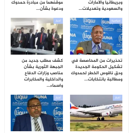
وبريطانيا والامارات
موقفهما من مبادرة حمدوك
والسعودية وتعديلات…
ودعوة بشأن…
سياسية
أخبار
تحذيرات من المحاصصة في
كشف مطلب جديد من
تشكيل الحكومة الجديدة
الجبهة الثورية بشأن
ودق ناقوس الخطر لحمدوك
مناصب وزارات الدفاع
ومطالبة بانتخابات…
والداخلية والمخابرات
واسماء…
أخبار
أخبار