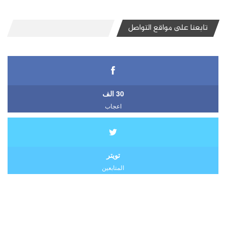
تابعنا على مواقع التواصل
30 الف
اعجاب
تويتر
المتابعين