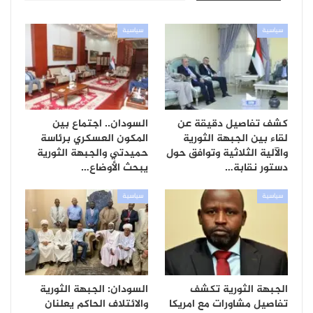
سياسية
سياسية
كشف تفاصيل دقيقة عن
السودان.. اجتماع بين
لقاء بين الجبهة الثورية
المكون العسكري برئاسة
والآلية الثلاثية وتوافق حول
حميدتي والجبهة الثورية
دستور نقابة…
يبحث الأوضاع…
سياسية
سياسية
الجبهة الثورية تكشف
السودان: الجبهة الثورية
تفاصيل مشاورات مع امريكا
والائتلاف الحاكم يعلنان