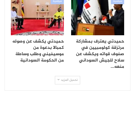
سياسية
سياسية
حميدتي يعترف بمشاركة
حميدتي يكشف عن وصوله
مرتزقة كولومبيين في
كمبالا بدعوة من
صفوف قواته ويكشف عن
موسيفيني وطلب وساطة
سلاح للجيش السوداني
من الحكومة السودانية
منعه…
تحميل المزيد