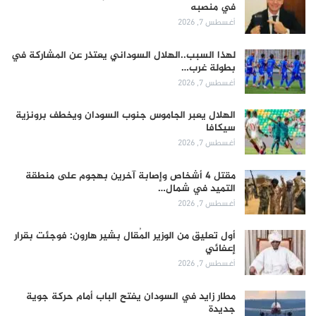
في منصبه
أغسطس 7, 2026
لهذا السبب..الهلال السوداني يعتذر عن المشاركة في
بطولة غرب…
أغسطس 7, 2026
الهلال يعبر الجاموس جنوب السودان ويخطف برونزية
سيكافا
أغسطس 7, 2026
مقتل 4 أشخاص وإصابة آخرين بهجوم على منطقة
التميد في شمال…
أغسطس 7, 2026
أول تعليق من الوزير المُقال بشير هارون: فوجئت بقرار
إعفائي
أغسطس 7, 2026
مطار زايد في السودان يفتح الباب أمام حركة جوية
جديدة