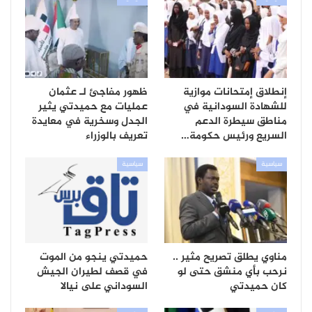
إنطلاق إمتحانات موازية
ظهور مفاجئ لـ عثمان
للشهادة السودانية في
عمليات مع حميدتي يثير
مناطق سيطرة الدعم
الجدل وسخرية في معايدة
السريع ورئيس حكومة…
تعريف بالوزراء
سياسية
سياسية
مناوي يطلق تصريح مثير ..
حميدتي ينجو من الموت
نرحب بأي منشق حتى لو
في قصف لطيران الجيش
كان حميدتي
السوداني على نيالا