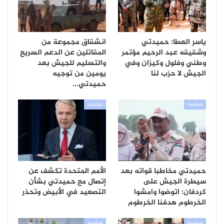
ياسر العطا: حميدتي
انشقاق مجموعة من
وشقيقه عبد الرحيم مؤتمر
المقاتلين عن الدعم السريع
وطني وفلول وكيزان وفي
والتسليم للجيش بعد
الجيش لا حزب لنا
يومين من توجيه
حميدتي…
سياسية
سياسية
حميدتي مخاطبا قواته بعد
الأمم المتحدة تكشف عن
سيطرة الجيش على
إتصال مع حميدتي بشأن
كردفان: اتوضوا وامشوا
التصعيد في الأبيض وتحذر
الخرطوم هدفنا الخرطوم
سياسية
سياسية