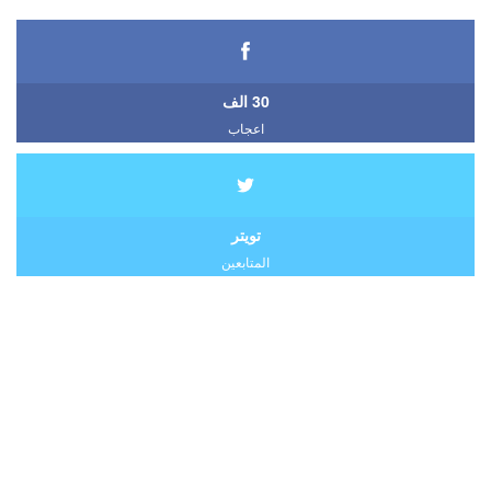
30 الف
اعجاب
تويتر
المتابعين