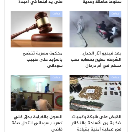
سقوط صاعقة رعدية
على يد ابنها في أمبدة
حوادث
حوادث
بعد فيديو أثار الجدل..
محكمة مصرية تقضي
الشرطة تطيح بعصابة نهب
بالمؤبد على طبيب
مسلح في أم درمان
سوداني
حوادث
حوادث
القبض على شبكة وكميات
السجن والغرامة بحق فني
ضخمة من الأسلحة والذخائر
كهرباء سوداني انتحل صفة
في عملية أمنية بقيادة
قاضي