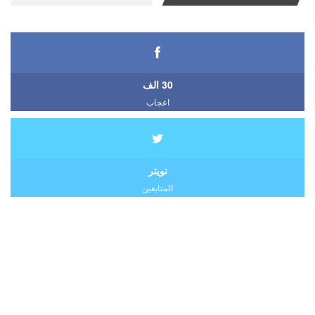
30 الف
اعجاب
تويتر
المتابعين