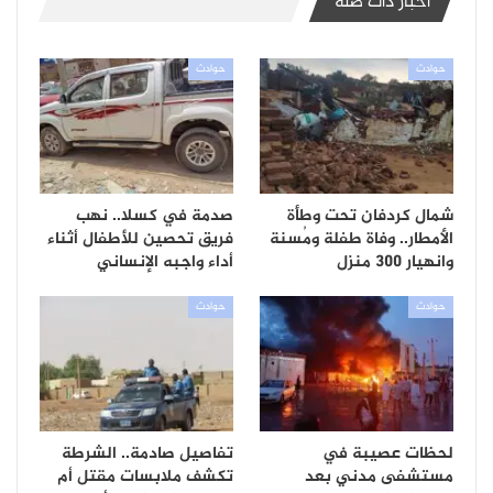
أخبار ذات صلة
حوادث
حوادث
شمال كردفان تحت وطأة
صدمة في كسلا.. نهب
الأمطار.. وفاة طفلة ومُسنة
فريق تحصين للأطفال أثناء
وانهيار 300 منزل
أداء واجبه الإنساني
حوادث
حوادث
لحظات عصيبة في
تفاصيل صادمة.. الشرطة
مستشفى مدني بعد
تكشف ملابسات مقتل أم