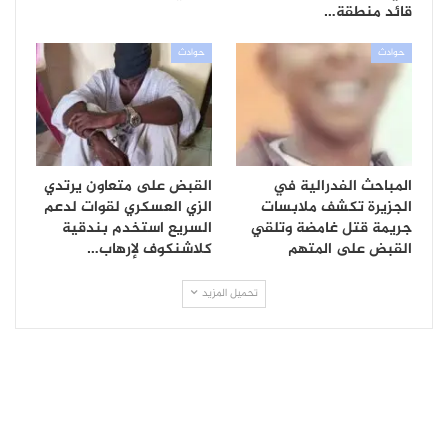
قائد منطقة…
حوادث
حوادث
المباحث الفدرالية في
القبض على متعاون يرتدي
الجزيرة تكشف ملابسات
الزي العسكري لقوات لدعم
جريمة قتل غامضة وتلقي
السريع استخدم بندقية
القبض على المتهم
كلاشنكوف لإرهاب…
تحميل المزيد