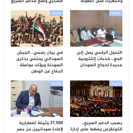
والكهرباء على الطاولة
عسكري واسع للدعم السريع
سياسية
سياسية
التحول الرقمي يصل إلى
في بيان رسمي.. الجيش
الحج.. خدمات إلكترونية
السوداني يحتفي بذكرى
جديدة لحجاج السودان
السودنة ويؤكد مواصلة
الدفاع عن الوطن
سياسية
سياسية
بسبب الدعم السريع..
37,500 وثيقة اضطرارية
الكونغرس يضغط على إدارة
لإعادة سودانيين من مصر