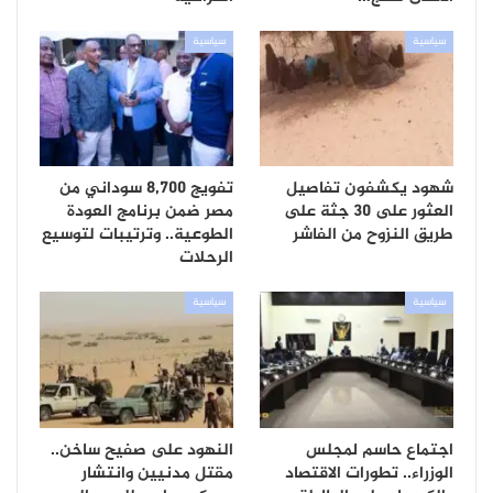
سياسية
سياسية
شهود يكشفون تفاصيل
تفويج 8,700 سوداني من
العثور على 30 جثة على
مصر ضمن برنامج العودة
طريق النزوح من الفاشر
الطوعية.. وترتيبات لتوسيع
الرحلات
سياسية
سياسية
اجتماع حاسم لمجلس
النهود على صفيح ساخن..
الوزراء.. تطورات الاقتصاد
مقتل مدنيين وانتشار