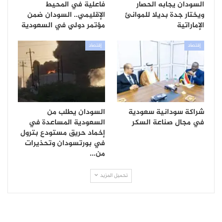
السودان يجابه الحصار
فاعلية في المحيط
ويختار جدة بديلا للموانئ
الإقليمي.. السودان ضمن
الإماراتية
مؤتمر دولي في السعودية
إقتصاد
إقتصاد
شراكة سودانية سعودية
السودان يطلب من
في مجال صناعة السكر
السعودية المساعدة في
إخماد حريق مستودع بترول
في بورتسودان وتحذيرات
من…
تحميل المزيد