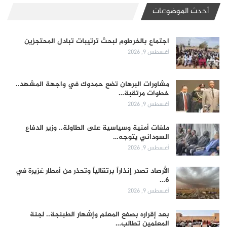
أحدث الموضوعات
اجتماع بالخرطوم لبحث ترتيبات تبادل المحتجزين
أغسطس 9, 2026
مشاورات البرهان تضع حمدوك في واجهة المشهد..
خطوات مرتقبة…
أغسطس 9, 2026
ملفات أمنية وسياسية على الطاولة.. وزير الدفاع
السوداني يتوجه…
أغسطس 9, 2026
الأرصاد تصدر إنذاراً برتقالياً وتحذر من أمطار غزيرة في
6…
أغسطس 9, 2026
بعد إقراره بصفع المعلم وإشهار الطبنجة.. لجنة
المعلمين تطالب…