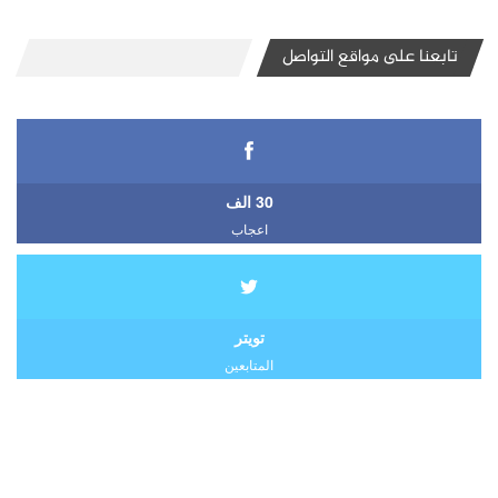
تابعنا على مواقع التواصل
30 الف
اعجاب
تويتر
المتابعين