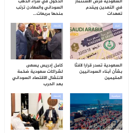
السعودية فرص الاستثمار
الدخول في شراء الذهب
في التعدين ويقدم
السوداني والمعادن ترتب
تعهدات
منحها مربعات…
أخبار
إقتصاد
السعودية تصدر قرارا لافتًا
كامل إدريس يسعى
بشأن أبناء السودانيين
لشراكات سعودية ضخمة
المقيمين
لانتشال الاقتصاد السوداني
بعد الحرب
سياسية
إقتصاد