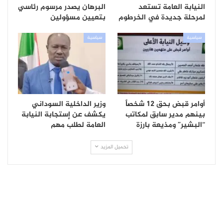
النيابة العامة تستعد
البرهان يصدر مرسوم رئاسي
لمرحلة جديدة في الخرطوم
بتعيين مسؤولين
سياسية
سياسية
أوامر قبض بحق 12 شخصاً
وزير الداخلية السوداني
بينهم مدير سابق لمكاتب
يكشف عن إستجابة النيابة
“البشير” ومذيعة بارزة
العامة لطلب مهم
تحميل المزيد