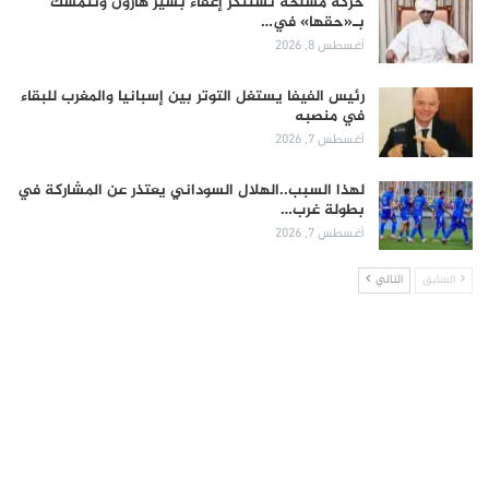
حركة مسلحة تستنكر إعفاء بشير هارون وتتمسك
بـ«حقها» في…
أغسطس 8, 2026
رئيس الفيفا يستغل التوتر بين إسبانيا والمغرب للبقاء
في منصبه
أغسطس 7, 2026
لهذا السبب..الهلال السوداني يعتذر عن المشاركة في
بطولة غرب…
أغسطس 7, 2026
السابق
التالي