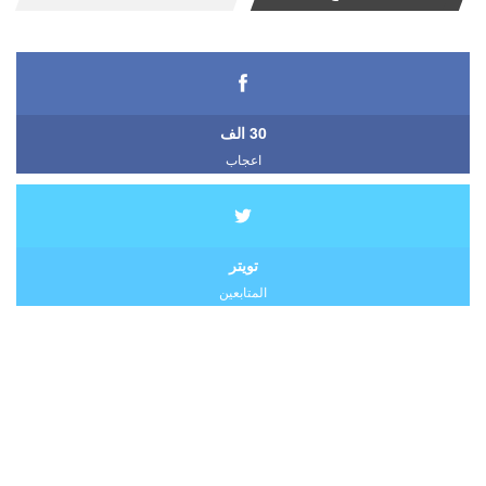
30 الف
اعجاب
تويتر
المتابعين