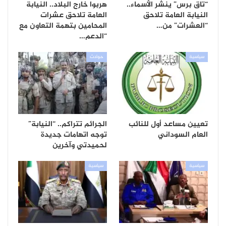
“تاق برس” ينشر الأسماء..
هربوا خارج البلاد.. النيابة
النيابة العامة تلاحق
العامة تلاحق عشرات
“العشرات” من…
المحامين بتهمة التعاون مع
“الدعم…
سياسية
حوادث
تعيين مساعد أول للنائب
الجرائم تتراكم.. “النيابة”
العام السوداني
توجه اتهامات جديدة
لحميدتي وآخرين
سياسية
سياسية