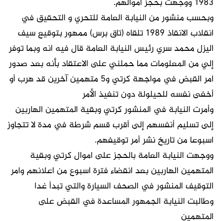
١٩٨٣ ووجهت بحجز أموالهم.
وبحسب منشور من النيابة العامة للتحري و التحقيق في
انقلاب الانقاذ ١٩٨٩ تلقاه (تاق برس) ممهور بتوقيع سيف
اليزل محمد سري رئيس النيابة العامة قال فيه انه وبما توفر
إلي من المعلومات مما حملني على الاعتقاد بأنه بعد صدور
امر القبض في مواجهة كرتي و٥ متهمين آخرين قد هرب أو
أخفى نفسه للحيلولة دون تنفيذ الأمر
وأمرت النيابة في المنشور كرتي وبقية المتهمين الهاربين
إلى تسليم أنفسهم إلى أقرب قسم شرطة في مدة لا تتجاوز
اسبوعا من تاريخ نشر أمر توقيفهم.
ووجهت النيابة العامة بالحجز على اموال كرتي وبقية
المتهمين الهاربين بعد انقضاء فترة اسبوع من اعلانهم وامر
التوقيف المنشور في الصحف السيارة والتي تبدأ غدا
وطالبت النيابة الجمهور المساعدة في القبض على
المتهمين