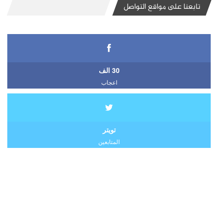
تابعنا على مواقع التواصل
30 الف
اعجاب
تويتر
المتابعين