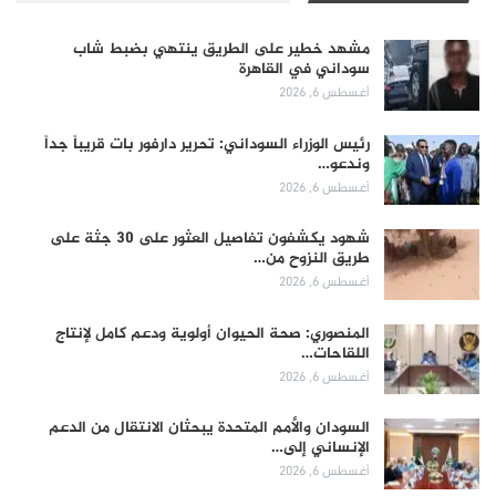
مشهد خطير على الطريق ينتهي بضبط شاب
سوداني في القاهرة
أغسطس 6, 2026
رئيس الوزراء السوداني: تحرير دارفور بات قريباً جداً
وندعو…
أغسطس 6, 2026
شهود يكشفون تفاصيل العثور على 30 جثة على
طريق النزوح من…
أغسطس 6, 2026
المنصوري: صحة الحيوان أولوية ودعم كامل لإنتاج
اللقاحات…
أغسطس 6, 2026
السودان والأمم المتحدة يبحثان الانتقال من الدعم
الإنساني إلى…
أغسطس 6, 2026