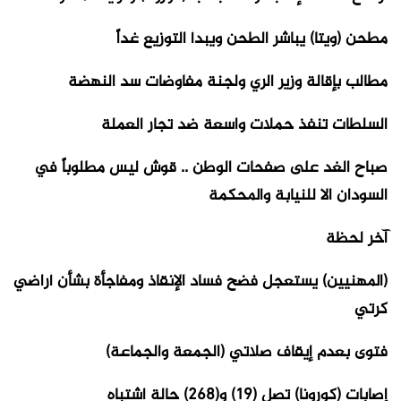
مطحن (ويتا) يباشر الطحن ويبدأ التوزيع غداً
مطالب بإقالة وزير الري ولجنة مفاوضات سد النهضة
السلطات تنفذ حملات واسعة ضد تجار العملة
صباح الغد على صفحات الوطن .. قوش ليس مطلوباً في
السودان الا للنيابة والمحكمة
آخر لحظة
(المهنيين) يستعجل فضح فساد الإنقاذ ومفاجأة بشأن أراضي
كرتي
فتوى بعدم إيقاف صلاتي (الجمعة والجماعة)
إصابات (كورونا) تصل (19) و(268) حالة اشتباه