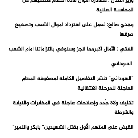
وزير العدل : مصادرة أموال قادة النظام لاتعفيهم من
المحاسبة العلنية
وجدي صالح: نعمل على استرداد أموال الشعب وتصحيح
صرفها
الفكي : الآمال اكبرمما أنجز وسنوفي بالتزاماتنا أمام الشعب
السوداني
“السوداني” تنشر التفاصيل الكاملة لمصفوفة المهام
العاجلة للمرحلة الانتقالية
تكليف ولاة جُدد وإصلاحات عاجلة في المخابرات والنيابة
والشرطة
القبض على المتهم الأول بقتل الشهيدين” بابكر والنمير”