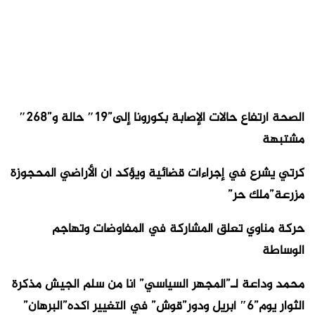
الصحة ارتفاع حالات الإصابة بكورونا إلى”19″ حالة و”268″
مشتبهة
كرتي يشرع في إجراءات قضائية ويؤكد أن الأراضي المحجوزة
مزرعة”ملك حر”
حركة مناوي تعلق المشاركة في المفاوضات وتهاجم
الوساطة
محمد وداعة لـ”المجهر السياسي” أنا من سلم الجيش مذكرة
الثوار يوم”6″ أبريل ودور”قوش” في التغيير أكده”البرهان”