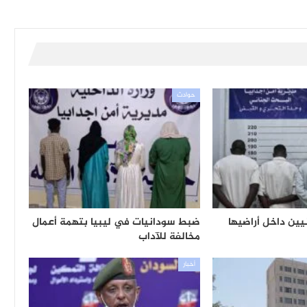
حوادث
يين داخل أراضيها
ضبط سودانيات في ليبيا بتهمة أعمال
مخالفة للآداب
أخبار