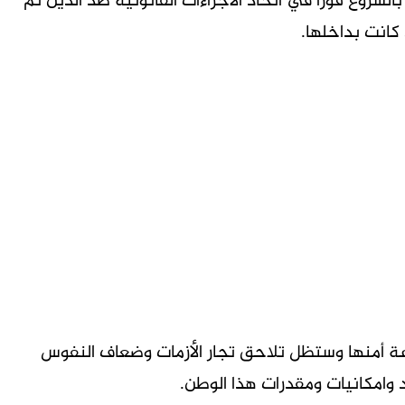
بالشروع فورا في اتخاذ الاجراءات القانونية ضد الذين تم
كانت بداخلها.
عة أمنها وستظل تلاحق تجار الأزمات وضعاف النفوس
د وامكانيات ومقدرات هذا الوطن.