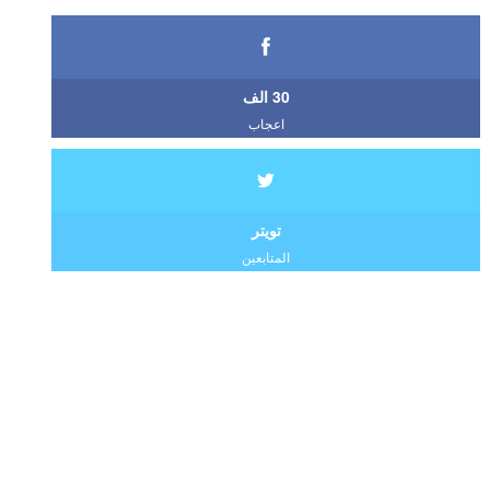
30 الف
اعجاب
تويتر
المتابعين