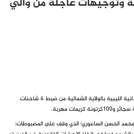
عة وتوجيهات عاجلة من والي
الخرطوم”تاق برس” – تمكنت القوات المشتركة السودانية الليبية بالولاية الشمالية من ضبط 4 شاحنات
د محمد الحسن الساعوري؛ الذي وقف على المضبوطات؛