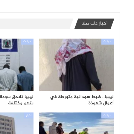
أخبار ذات صلة
حوادث
حوادث
ليببا.. ضبط سودانية مُتورطة في
ليبيا تلاحق سودان
أعمال شعوذة
بتهم مختلفة
حوادث
أخبار