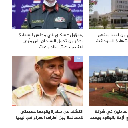
وداني من ليبيا بينهم
مسؤول عسكري في مجلس السيادة
هادة السودانية
يحذر من تحول السودان الى مأوى
لعناصر داعش والجماعات…
أخبار
العاملين في شركة
الكشف عن مبادرة يقودها حميدتي
زمة بالوقود ويهدد
للمصالحة بين أطراف الصراع في ليبيا