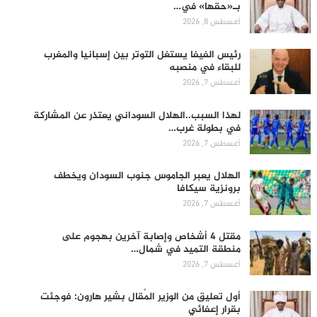
بـ«حقها» في…
أغسطس 8, 2026
رئيس الفيفا يستغل التوتر بين إسبانيا والمغرب
للبقاء في منصبه
أغسطس 7, 2026
لهذا السبب..الهلال السوداني يعتذر عن المشاركة
في بطولة غرب…
أغسطس 7, 2026
الهلال يعبر الجاموس جنوب السودان ويخطف
برونزية سيكافا
أغسطس 7, 2026
مقتل 4 أشخاص وإصابة آخرين بهجوم على
منطقة التميد في شمال…
أغسطس 7, 2026
أول تعليق من الوزير المُقال بشير هارون: فوجئت
بقرار إعفائي