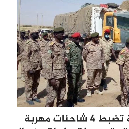
قوة مشتركة سودانية ليبية تضبط 4 شاحنات مهربة