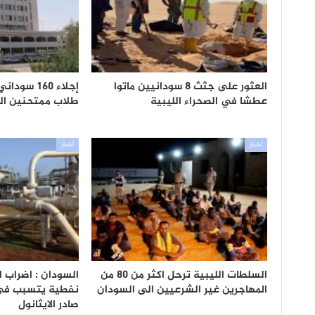
العثور على جثث 8 سودانيين ماتوا
إجلاء 160 س
عطشا في الصحراء الليبية
طلاب ممتحنين الش
أخبار
أخبار
السلطات الليبية ترحل اكثر من 80 من
السودان : اضراب 
المهاجرين غير الشرعيين الى السودان
نفطية يتسبب في أ
صادر الايثانول