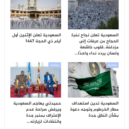
السعودية تعلن نجاح نفرة
السعودية تعلن الإثنين أول
الحجاج من عرفات إلى
أيام ذي الحجة 1447
مزدلفة..قلوب خاشعة
ولسان يردد نداء واحدًا…
سياسية
سياسية
السعودية تدين استهداف
حميدتي يهاجم السعودية
مطار الخرطوم وتوجه دعوة
ويرفض صراحة عدم
بشأن اتفاق جدة
الإعتراف بمنبر جدة
وانتقادات لزيارته…