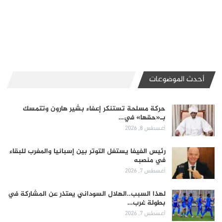
أحدث الموضوعات
حركة مسلحة تستنكر إعفاء بشير هارون وتتمسك
بـ«حقها» في…
أغسطس 8, 2026
رئيس الفيفا يستغل التوتر بين إسبانيا والمغرب للبقاء
في منصبه
أغسطس 7, 2026
لهذا السبب..الهلال السوداني يعتذر عن المشاركة في
بطولة غرب…
أغسطس 7, 2026