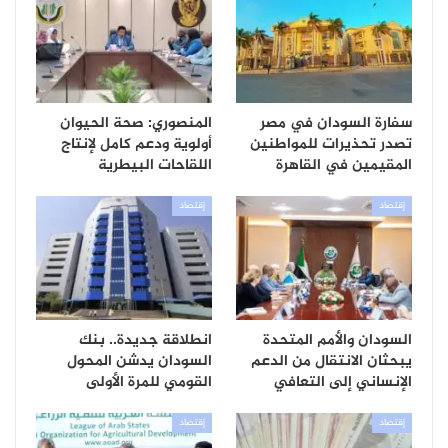
سفارة السودان في مصر
المنصوري: صحة الحيوان
تصدر تحذيرات للمواطنين
أولوية ودعم كامل لإنتاج
المقيمين في القاهرة
اللقاحات البيطرية
إقتصاد
إقتصاد
السودان والأمم المتحدة
انطلاقة جديدة.. بنك
يبحثان الانتقال من الدعم
السودان يدشن المحول
الإنساني إلى التعافي
القومي للمرة الأولى
إقتصاد
إقتصاد