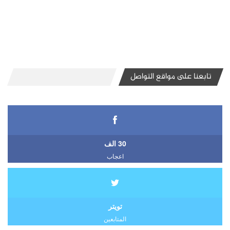
تابعنا على مواقع التواصل
30 الف
اعجاب
تويتر
المتابعين