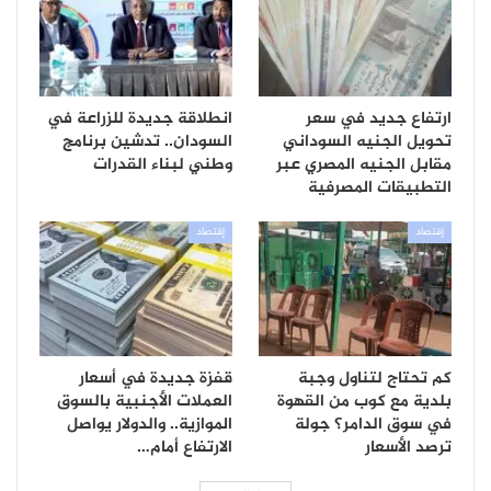
ارتفاع جديد في سعر
انطلاقة جديدة للزراعة في
تحويل الجنيه السوداني
السودان.. تدشين برنامج
مقابل الجنيه المصري عبر
وطني لبناء القدرات
التطبيقات المصرفية
إقتصاد
إقتصاد
كم تحتاج لتناول وجبة
قفزة جديدة في أسعار
بلدية مع كوب من القهوة
العملات الأجنبية بالسوق
في سوق الدامر؟ جولة
الموازية.. والدولار يواصل
ترصد الأسعار
الارتفاع أمام…