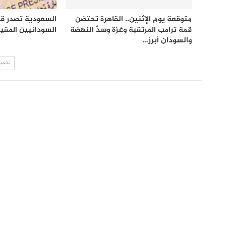
متوقعة يوم الإثنين.. القاهرة تحتضن
السعودية تصدر قرار
قمة ترامب المرتقبة وغزة وسدّ النهضة
السودانيين المقي
والسودان أبرز…
تحميل