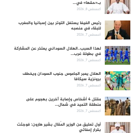
بـ«حقها» في…
أغسطس 8, 2026
رئيس الفيفا يستغل التوتر بين إسبانيا والمغرب
للبقاء في منصبه
أغسطس 7, 2026
لهذا السبب..الهلال السوداني يعتذر عن المشاركة
في بطولة غرب…
أغسطس 7, 2026
الهلال يعبر الجاموس جنوب السودان ويخطف
برونزية سيكافا
أغسطس 7, 2026
مقتل 4 أشخاص وإصابة آخرين بهجوم على
منطقة التميد في شمال…
أغسطس 7, 2026
أول تعليق من الوزير المُقال بشير هارون: فوجئت
بقرار إعفائي