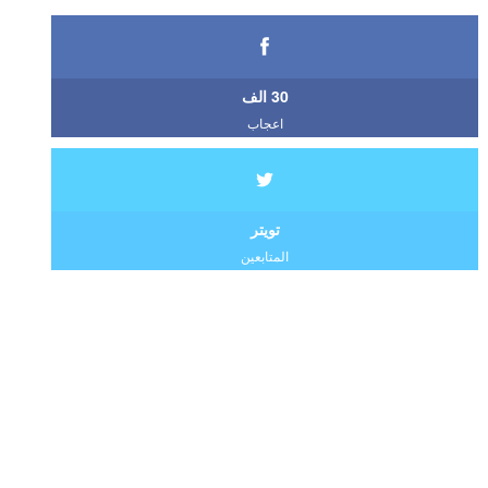
30 الف
اعجاب
تويتر
المتابعين