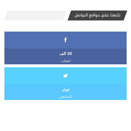
تابعنا على مواقع التواصل
30 الف
اعجاب
تويتر
المتابعين