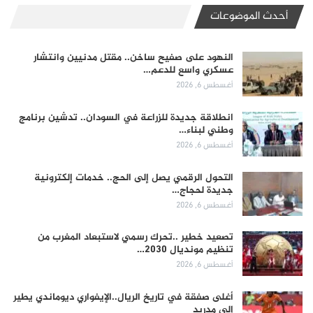
أحدث الموضوعات
النهود على صفيح ساخن.. مقتل مدنيين وانتشار
عسكري واسع للدعم…
أغسطس 6, 2026
انطلاقة جديدة للزراعة في السودان.. تدشين برنامج
وطني لبناء…
أغسطس 6, 2026
التحول الرقمي يصل إلى الحج.. خدمات إلكترونية
جديدة لحجاج…
أغسطس 6, 2026
تصعيد خطير ..تحرك رسمي لاستبعاد المغرب من
تنظيم مونديال 2030…
أغسطس 6, 2026
أغلى صفقة في تاريخ الريال..الإيفواري ديوماندي يطير
إلى مدريد