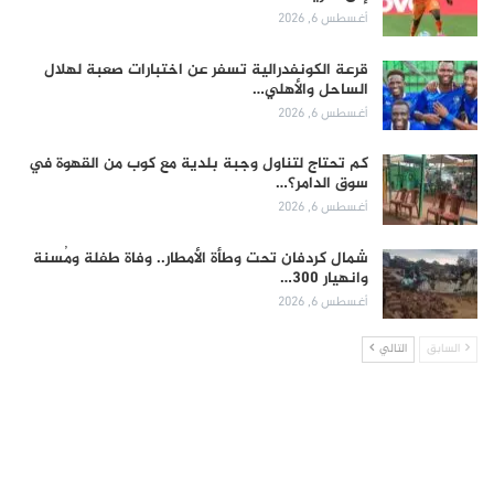
أغسطس 6, 2026
قرعة الكونفدرالية تسفر عن اختبارات صعبة لهلال
الساحل والأهلي…
أغسطس 6, 2026
كم تحتاج لتناول وجبة بلدية مع كوب من القهوة في
سوق الدامر؟…
أغسطس 6, 2026
شمال كردفان تحت وطأة الأمطار.. وفاة طفلة ومُسنة
وانهيار 300…
أغسطس 6, 2026
السابق
التالي