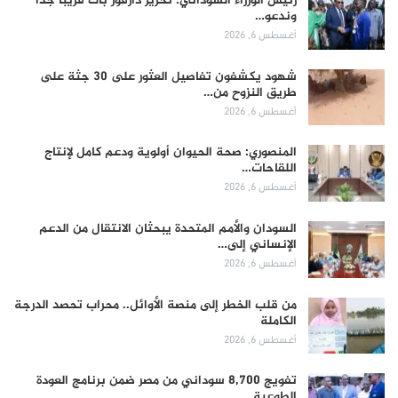
رئيس الوزراء السوداني: تحرير دارفور بات قريباً جداً
وندعو…
أغسطس 6, 2026
شهود يكشفون تفاصيل العثور على 30 جثة على
طريق النزوح من…
أغسطس 6, 2026
المنصوري: صحة الحيوان أولوية ودعم كامل لإنتاج
اللقاحات…
أغسطس 6, 2026
السودان والأمم المتحدة يبحثان الانتقال من الدعم
الإنساني إلى…
أغسطس 6, 2026
من قلب الخطر إلى منصة الأوائل.. محراب تحصد الدرجة
الكاملة
أغسطس 6, 2026
تفويج 8,700 سوداني من مصر ضمن برنامج العودة
الطوعية..…