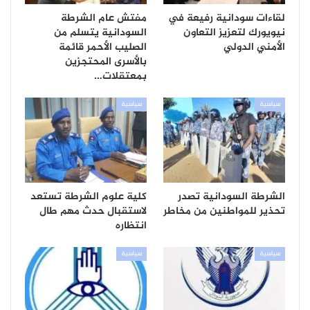
لقاءات سودانية رفيعة في
مفتش عام الشرطة
نيويورك لتعزيز التعاون
السودانية يتسلم من
الأمني الدولي
الصليب الأحمر قائمة
بالأسرى المحتجزين
بمعتقلات…
سياسية
سياسية
الشرطة السودانية تصدر
كلية علوم الشرطة تستعد
تحذير للمواطنين من مخاطر
لاستقبال حدث مهم طال
انتظاره
سياسية
سياسية