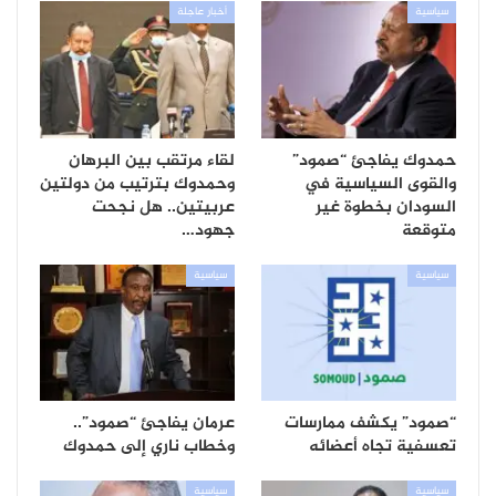
سياسية
أخبار عاجلة
حمدوك يفاجئ “صمود”
لقاء مرتقب بين البرهان
والقوى السياسية في
وحمدوك بترتيب من دولتين
السودان بخطوة غير
عربيتين.. هل نجحت
متوقعة
جهود…
سياسية
سياسية
“صمود” يكشف ممارسات
عرمان يفاجئ “صمود”..
تعسفية تجاه أعضائه
وخطاب ناري إلى حمدوك
سياسية
سياسية