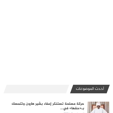
أحدث الموضوعات
حركة مسلحة تستنكر إعفاء بشير هارون وتتمسك
بـ«حقها» في…