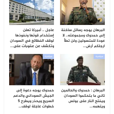
البرهان يوجه رسائل ساخنة
عاجل .. أميركا تعلن
إلى حمدوك ومجموعته.. لا
إستخدام قوتها ونفوذها
عودة للمتسولين ولن تطأ
لوقف الفظائع في السودان
ارجلكم أرض…
وتكشف عن عقوبات على…
سياسية
سياسية
البرهان : حمدوك والحالمين
حمدوك يوجه دعوة إلى
تاني ما بتحكموا السودان
الجيش السوداني والدعم
ويفتح النار على بولس
السريع ويحذر ويطرح 5
ويتهمه…
خطوات عاجلة لوقف…