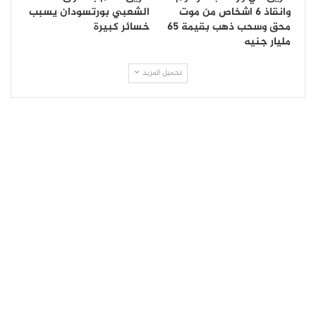
وانقاذ 6 اشخاص من موت
الشعبي بورتسودان يسبب
محق وسحب ذهب بقيمة 65
خسائر كبيرة
مليار جنيه
تحميل المزيد