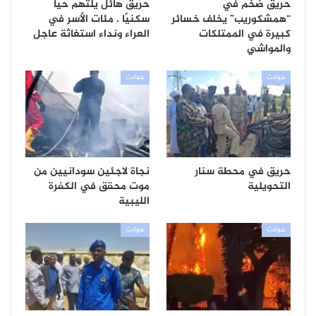
حريق ضخم في
حريق هائل يلتهم حيًا
“همشكوريب” يخلف خسائر
سكنيًا . مئات الأسر في
كبيرة في الممتلكات
العراء ونداء استغاثة عاجل
والمواشي
حوادث
حوادث
حريق في محطة سنار
نجاة لاجئين سودانيين من
التحويلية
موت محقق في الكفرة
الليبية
حوادث
حوادث