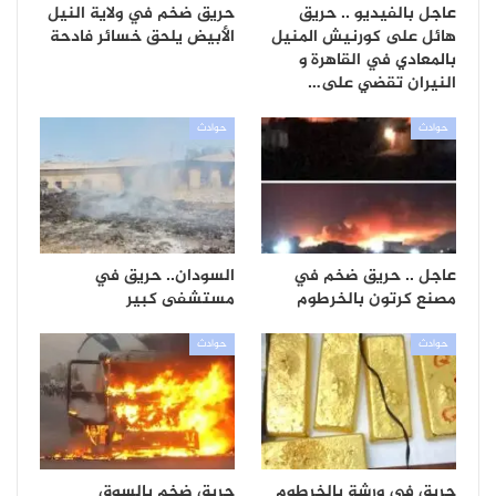
عاجل بالفيديو .. حريق
حريق ضخم في ولاية النيل
هائل على كورنيش المنيل
الأبيض يلحق خسائر فادحة
بالمعادي في القاهرة و
النيران تقضي على…
حوادث
حوادث
عاجل .. حريق ضخم في
السودان.. حريق في
مصنع كرتون بالخرطوم
مستشفى كبير
حوادث
حوادث
حريق في ورشة بالخرطوم
حريق ضخم بالسوق