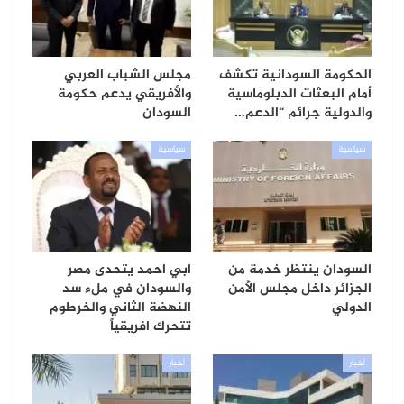
الحكومة السودانية تكشف
مجلس الشباب العربي
أمام البعثات الدبلوماسية
والأفريقي يدعم حكومة
والدولية جرائم “الدعم…
السودان
سياسية
سياسية
السودان ينتظر خدمة من
ابي احمد يتحدى مصر
الجزائر داخل مجلس الأمن
والسودان في ملء سد
الدولي
النهضة الثاني والخرطوم
تتحرك افريقياً
أخبار
أخبار