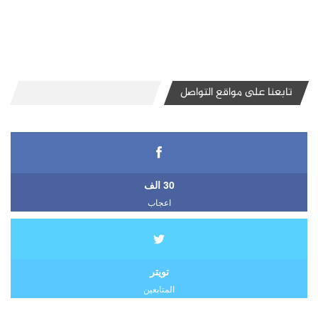
تابعنا على مواقع التواصل
30 الف
اعجاب
تويتر
المتابعين