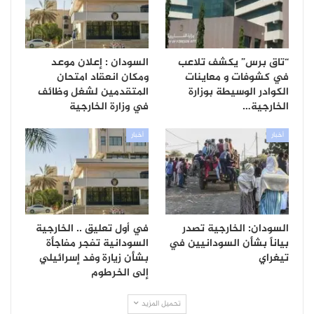
“تاق برس” يكشف تلاعب
السودان : إعلان موعد
في كشوفات و معاينات
ومكان انعقاد امتحان
الكوادر الوسيطة بوزارة
المتقدمين لشغل وظائف
الخارجية…
في وزارة الخارجية
أخبار
أخبار
السودان: الخارجية تصدر
في أول تعليق .. الخارجية
بياناً بشأن السودانيين في
السودانية تفجر مفاجأة
تيغراي
بشأن زيارة وفد إسرائيلي
إلى الخرطوم
تحميل المزيد