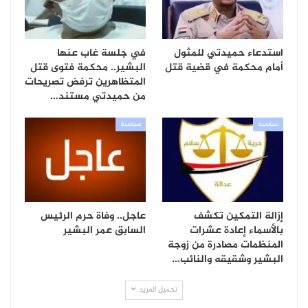
استدعاء حميدتي للمثول
في جلسة غاب عنها
أمام محكمة في قضية قتل
البشير.. محكمة فتوى قتل
المتظاهرين ترفض تصريحات
من حميدتي مستند…
سياسية
سياسية
إزالة التمكين تكشف
عاجل.. وفاة حرم الرئيس
بالأسماء إعادة عشرات
السابق عمر البشير
المنظمات مصادرة من زوجة
البشير وشقيقه والنائب…
تحميل المزيد