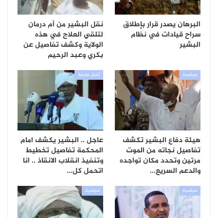
البرهان يصدر قرار بإطلاق
نقل البشير من أم درمان
سراح قيادات في نظام
لتلقي العلاج في هذه
البشير
الولاية وكشف تفاصيل عن
بكري وعبد الرحيم
سياسية
أخبار عاجلة
هيئة دفاع البشير تكشف
عاجل .. البشير يكشف امام
تفاصيل نجاته من الموت
المحكمة تفاصيل تخطيط
مرتين وتحدد مكان تواجده
وتنفيذ انقلاب الانقاذ .. انا
والدعم السريع…
اتحمل كل…
سياسية
سياسية