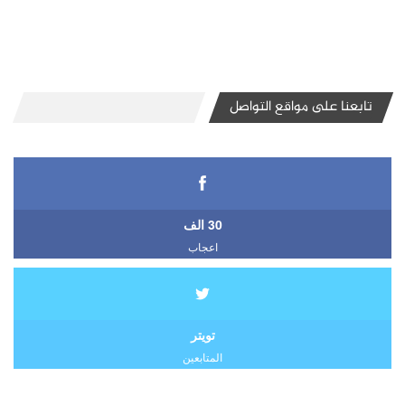
تابعنا على مواقع التواصل
30 الف
اعجاب
تويتر
المتابعين