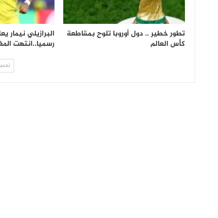
تطور خطير .. دول أوروبا تلوح بمقاطعة
البرازيلي نيمار يع
كأس العالم
رسميا..انتهت المغ
تحميل