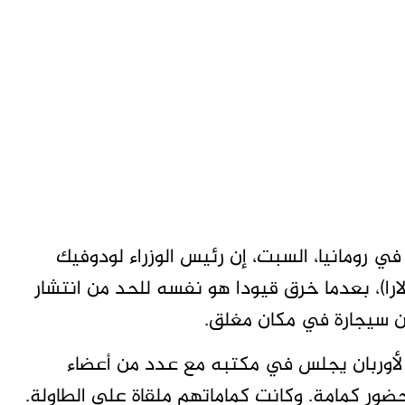
 في رومانيا، السبت، إن رئيس الوزراء لودوفيك
 دفع غرامة قدرها ثلاثة آلاف ليو (690 دولارا)، بعدما خرق قيودا هو نفسه للحد من انتشار
ن سيجارة في مكان مغلق.
لأوربان يجلس في مكتبه مع عدد من أعضاء
حضور كمامة. وكانت كماماتهم ملقاة على الطاولة.