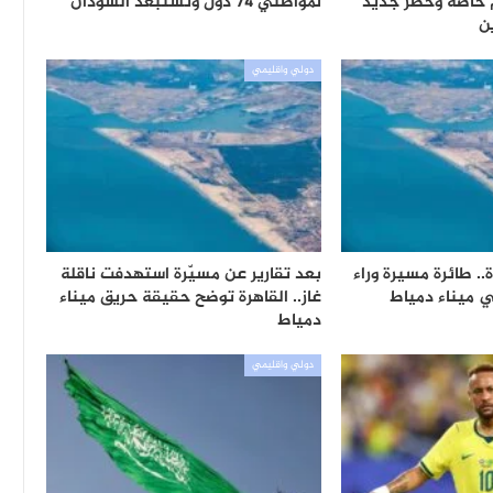
 خاصة وحظر جديد
لمواطني 74 دول وتستبعد السودان
ن
دولي واقليمي
. طائرة مسيرة وراء
بعد تقارير عن مسيّرة استهدفت ناقلة
 ميناء دمياط
غاز.. القاهرة توضح حقيقة حريق ميناء
دمياط
دولي واقليمي