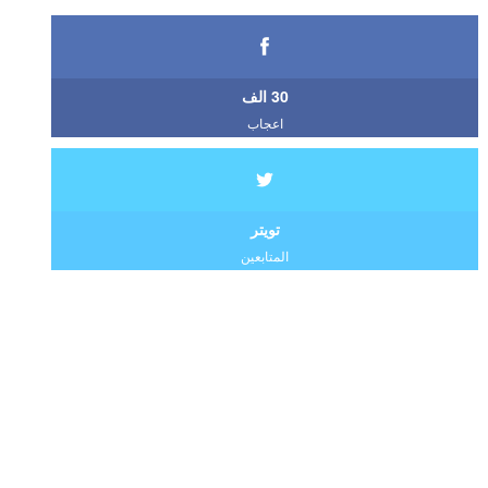
30 الف
اعجاب
تويتر
المتابعين