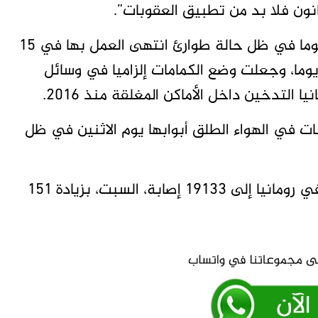
نون فلا بد من تطبيق العقوبات”.
وبعد إجراءات العزل الصارمة التي استمرت 60 يوما في ظل حالة طوارئ انتهى العمل بها في 15
يو، أمرت حكومة أوربان بحالة يقظة لمدة 30 يوما، وجعلت وضع الكمامات إلزاميا في وسائل
ا التدخين داخل الأماكن المغلقة منذ 2016.
ات في الهواء الطلق أبوابها يوم الاثنين في ظل
وارتفع عدد الإصابات بفيروس كورونا المستجد في رومانيا إلى 19133 إصابة، السبت، بزيادة 151