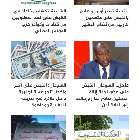
النيابة تصدر أوامر واعلان
الشرطة تكشف مفاجأة في
بالقبض على متهمين
القبض على احد المطلوبين
هاربين من نظام البشير
من قيادات وكوادر حزب
المؤتمر الوطني…
سياسية
أخبار
عاجل.. السودان: القبض
السودان: القبض على أكبر
على عضو لجنة إزالة
واخطر تاجر عملة اجنبية
التمكين صلاح مناع وإحالته
داخل طائرة في طريقه
إلى نيابة أمن…
للمغادرة ومداهمة…
أخبار
رياضة