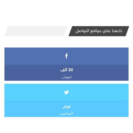
تابعنا على مواقع التواصل
30 الف
اعجاب
تويتر
المتابعين