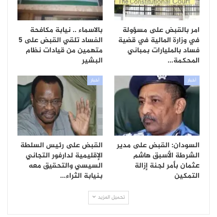
امر بالقبض على مسؤولة
بالاسماء .. نيابة مكافحة
في وزارة المالية في قضية
الفساد تلقي القبض على 5
فساد بالمليارات بمباني
متهمين من قيادات نظام
المحكمة…
البشير
أخبار
أخبار
السودان: القبض على مدير
القبض على رئيس السلطة
الشرطة الأسبق هاشم
الإقليمية لدارفور التجاني
عثمان بأمر لجنة إزالة
السيسي والتحقيق معه
التمكين
بنيابة الثراء…
تحميل المزيد