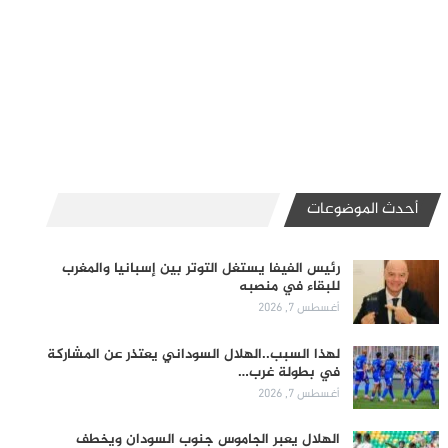
أحدث الموضوعات
رئيس الفيفا يستغل التوتر بين إسبانيا والمغرب
للبقاء في منصبه
أغسطس 7, 2026
لهذا السبب..الهلال السوداني يعتذر عن المشاركة
في بطولة غرب…
أغسطس 7, 2026
الهلال يعبر الجاموس جنوب السودان ويخطف