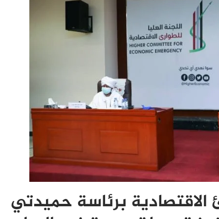
رئ الاقتصادية برئاسة حميدتي