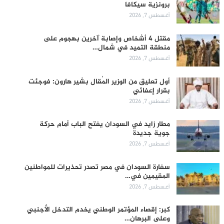
برونزية سيكافا
أغسطس 7, 2026
مقتل 4 أشخاص وإصابة آخرين بهجوم على
منطقة التميد في شمال…
أغسطس 7, 2026
أول تعليق من الوزير المُقال بشير هارون: فوجئت
بقرار إعفائي
أغسطس 7, 2026
مطار زايد في السودان يفتح الباب أمام حركة
جوية جديدة
أغسطس 7, 2026
سفارة السودان في مصر تصدر تحذيرات للمواطنين
المقيمين في…
أغسطس 7, 2026
كبر: إقصاء المؤتمر الوطني يخدم التدخل الأجنبي
وعلى البرهان…