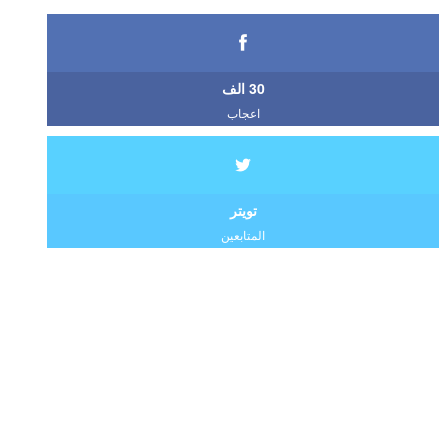
30 الف
اعجاب
تويتر
المتابعين