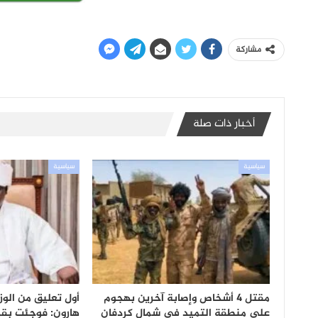
مشاركة
أخبار ذات صلة
سياسية
سياسية
مقتل 4 أشخاص وإصابة آخرين بهجوم
أول تعليق من الوزي
على منطقة التميد في شمال كردفان
هارون: فوجئت بقرا