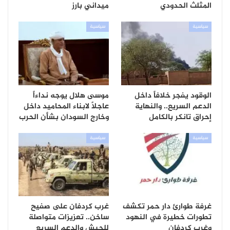
المثلث الحدودي
ميداني بارز
سياسية
سياسية
الوقود يفجر خلافاً داخل
موسى هلال يوجه نداءاً
الدعم السريع.. والنهاية
عاجلاً لابناء المحاميد داخل
إحراق تانكر بالكامل
وخارج السودان بشأن الحرب
سياسية
سياسية
غرفة طوارئ دار حمر تكشف
غرب كردفان على صفيح
تطورات خطيرة في النهود
ساخن.. تعزيزات متواصلة
وغرب كردفان
للجيش والدعم السريع