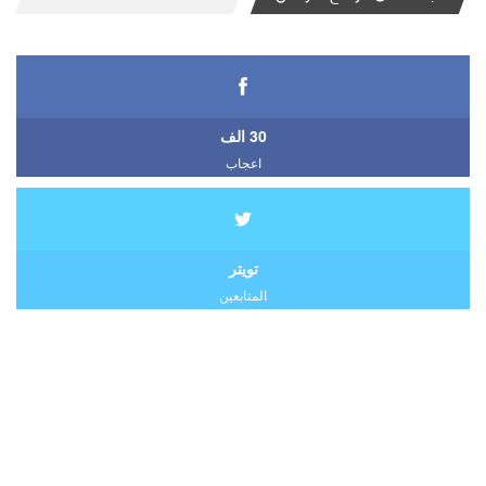
30 الف
اعجاب
تويتر
المتابعين