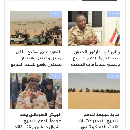
سياسية
سياسية
والي غرب دارفور: الجيش
النهود على صفيح ساخن..
يصد هجوماً للدعم السريع
مقتل مدنيين وانتشار
ويحقق تقدماً قرب الجنينة
عسكري واسع للدعم السريع
سياسية
سياسية
ضربة موجعة للدعم
الجيش السوداني يصد
السريع.. تدمير عشرات
هجوماً للدعم السريع
الآليات العسكرية في
بشمال دارفور ومقتل قائد