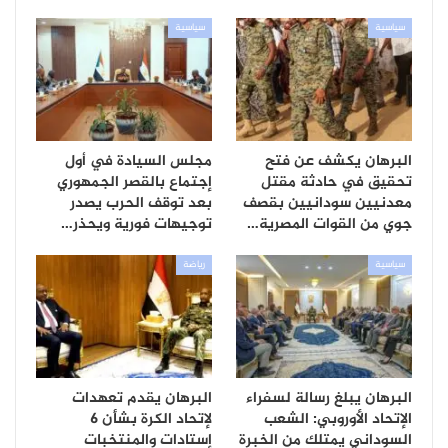
سياسية
سياسية
البرهان يكشف عن فتح
مجلس السيادة في أول
تحقيق في حادثة مقتل
إجتماع بالقصر الجمهوري
معدنيين سودانيين بقصف
بعد توقف الحرب يصدر
جوي من القوات المصرية…
توجيهات فورية ويحذر…
سياسية
رياضة
البرهان يبلغ رسالة لسفراء
البرهان يقدم تعهدات
الإتحاد الأوروبي: الشعب
لإتحاد الكرة بشأن 6
السوداني يمتلك من الخبرة
إستادات والمنتخبات