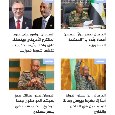
سياسية
سياسية
البرهان يصدر قرارًا بتعيين
السودان يوافق على بنود
أعضاء جُدد بـ “المحكمة
المقترح الأمريكي ويتحفظ
الدستورية”
على واحد..وثيقة حكومية
تكشف شروط قبول…
سياسية
سياسية
البرهان : لن نسلم الدولة
البرهان:نعلم هنالك ضيق
أبدًا إلا بشرط ويرسل رسالة
يعيشه المواطنون وهذا
للمتمردين في الداخل
المخرج والحرب ستنتهي
والخارج
بنصر عسكري