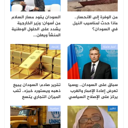
من الوفرة إلى الانحسار..
السودان يقود مسار السلام
ماذا حدث لمناسيب النيل
من أسوان: وزير الخارجية
في السودان؟
يشدد على الحلول الوطنية
المنشأ ويعلن…
أخبار عاجلة
إقتصاد
سباق على السودان.. روسيا
تقرير صادم: السودان يبيع
تعرض إعادة الإعمار والغرب
ذهبه ويستورد خبزه.. ثقب
يركز على الإصلاح السياسي
الميزان التجاري يتسع
تقارير
سياسية