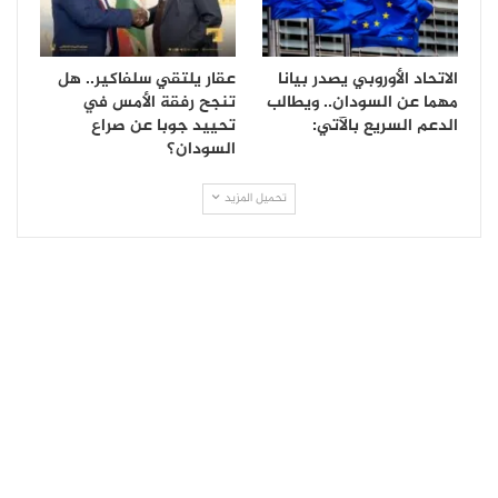
الاتحاد الأوروبي يصدر بيانا
عقار يلتقي سلفاكير.. هل
مهما عن السودان.. ويطالب
تنجح رفقة الأمس في
الدعم السريع بالآتي:
تحييد جوبا عن صراع
السودان؟
تحميل المزيد