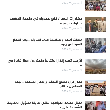
أغسطس 9, 2026
مشاورات البرهان تضع حمدوك في واجهة المشهد..
خطوات مرتقبة…
أغسطس 9, 2026
ملفات أمنية وسياسية على الطاولة.. وزير الدفاع
السوداني يتوجه…
أغسطس 9, 2026
الأرصاد تصدر إنذاراً برتقالياً وتحذر من أمطار غزيرة في
6…
أغسطس 9, 2026
بعد إقراره بصفع المعلم وإشهار الطبنجة.. لجنة
المعلمين تطالب…
أغسطس 9, 2026
مقتل معتمد العباسية تقلي سابقا مسؤول المقاومة
الشعبية على يد…