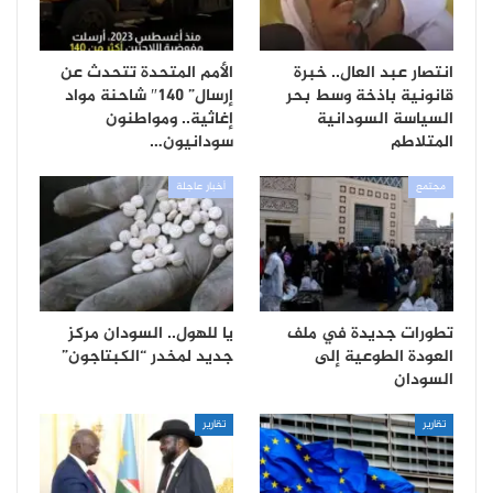
انتصار عبد العال.. خبرة
الأمم المتحدة تتحدث عن
قانونية باذخة وسط بحر
إرسال” 140″ شاحنة مواد
السياسة السودانية
إغاثية.. ومواطنون
المتلاطم
سودانيون…
مجتمع
أخبار عاجلة
تطورات جديدة في ملف
يا للهول.. السودان مركز
العودة الطوعية إلى
جديد لمخدر “الكبتاجون”
السودان
تقارير
تقارير