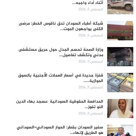
أثناء أداء واجبه…
أغسطس 5, 2026
شبكة أطباء السودان تدق ناقوس الخطر: مرضى
الكلى يواجهون الموت…
أغسطس 5, 2026
وزارة الصحة تحسم الجدل حول حريق مستشفى
مدني وتكشف تفاصيل…
أغسطس 5, 2026
قفزة جديدة في أسعار العملات الأجنبية بالسوق
الموازية..…
أغسطس 5, 2026
المدافعة الحقوقية السودانية عسجد بهاء الدين
النو تفوز…
أغسطس 5, 2026
سفير السودان بقطر: الحوار السوداني–السوداني
هو الطريق لإنهاء…