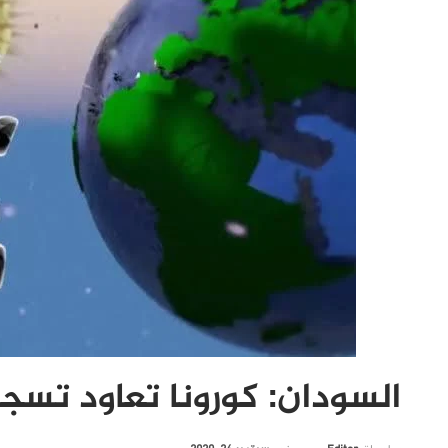
السودان: كورونا تعاود تسج