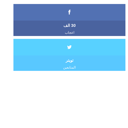
30 الف
اعجاب
تويتر
المتابعين