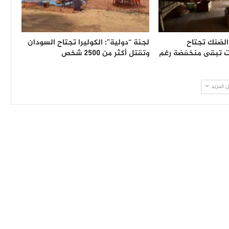
الضنك تجتاح
لجنة “دولية”: الكوليرا تجتاح السودان
ات تبقى منخفضة رغم
وتقتل أكثر من 2500 شخص
 المزيد