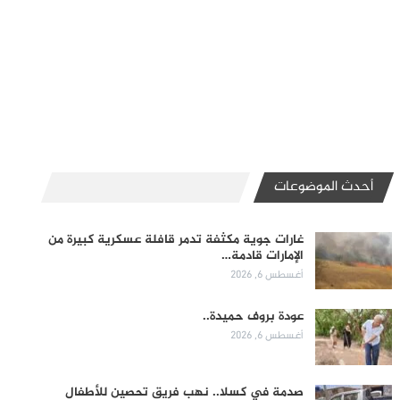
أحدث الموضوعات
غارات جوية مكثفة تدمر قافلة عسكرية كبيرة من
الإمارات قادمة…
أغسطس 6, 2026
عودة بروف حميدة..
أغسطس 6, 2026
صدمة في كسلا.. نهب فريق تحصين للأطفال