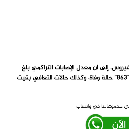
لفيروس، إلى أن معدل الإصابات التراكمي بلغ
“13606” فيما ظلت الوفيات في العدد السابق “863” حالة وفاة، وكذلك حالات التعافي بقيت