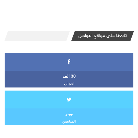
تابعنا على مواقع التواصل
30 الف
اعجاب
تويتر
المتابعين