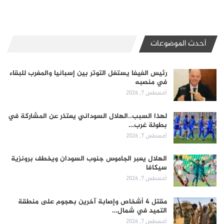
أحدث الموضوعات
رئيس الفيفا يستغل التوتر بين إسبانيا والمغرب للبقاء
في منصبه
أغسطس 7, 2026
لهذا السبب..الهلال السوداني يعتذر عن المشاركة في
بطولة غرب…
أغسطس 7, 2026
الهلال يعبر الجاموس جنوب السودان ويخطف برونزية
سيكافا
أغسطس 7, 2026
مقتل 4 أشخاص وإصابة آخرين بهجوم على منطقة
التميد في شمال…
أغسطس 7, 2026