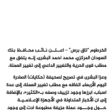
الخرطوم “تاق برس” – أعــلــن نـائـب محـافـظ بنك
السودان المركزي، محمد أحمد البشرى، إنـه يتفق مع
مطلب قوى الحرية والتغيير الداعي إلى تغيير العملة
.
وعزا البشرى في تصريح لصحيفة (حكايات) الصادرة
اليوم الأربعاء، اتفاقه مع مطلب تغيير العملة، إلى عدة
أسباب، أبرزها وجود تزييف وصفه بـ«الكثير«، بالإضافة
إلى أن الأخبار المتداولة في الأجهزة الإعـلامـيـة
حــول وجـــود عملة مزيفة مطبوعة أدت إلى وجود