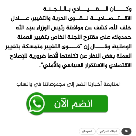
وكـــــان الـــقـــيـــادي بـالـلـجـنـة
الاقــتــصــاديــة لــقــوى الحرية والتغيير، عـــادل
خلف الله، كشف عن موافقة رئيس الوزراء عبد الله
حمدوك، على مقترح اللجنة الخاص بتغيير العملة
الوطنية، وقــــال إن “قــــوى التغيير متمسكة بتغيير
العملة بغض النظر عن تكلفتها لأنها ضرورية للإصلاح
الاقتصادي والاستقرار السياسي والأمني”.
البنك المركزي
السودان