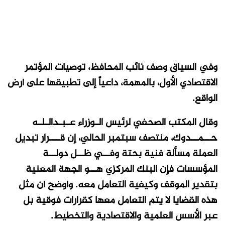
وفي السياق وصف نائب المحافظ، توصيات المؤتمر
الاقتصادي الأول، بالمهمة، داعياً إلى تطبيقها على أرض
الواقع.
وقال المكتب الصحفي لرئيس الـوزراء عـبـدالـلـه
حــمــدوك، منتصف سبتمبر الحالي، إن قـــرار تبديل
العملة مسألة فنية بحتة وفــي ظــل دولــة
المؤسسات فإن البنك المركزي هــو الجهة المعنية
بتقدير الموقف وكيفية التعامل معه. وأوضح أن مثل
هذه القضايا لا يتم التعامل معها كقرارات فوقية بل
عبر الأسس العلمية والاقتصادية والتخطيط
.