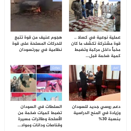
عملية نوعية في كسلا ..
هجوم عنيف من قوة تتبع
قوة مشتركة تكشف ما كان
للحركات المسلحة على قوة
مخبأً داخل مركبة وتضبط
نظامية في بورتسودان
كمية ضخمة قبل…
أخبار
حوادث
دعم روسي جديد للسودان
السلطات في السودان
وزيادة في المنح الدراسية
تضبط كميات ضخمة من
بنسبة 30%
الأسلحة وطائرات مسيرة
وقناصات ودانات ومواد…