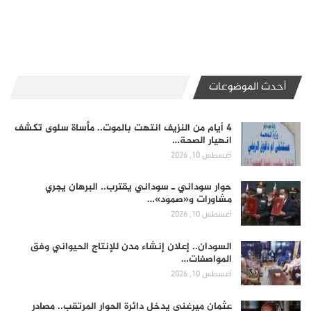
أحدث الموضوعات
4 أيام من النزيف انتهت بالموت.. مأساة سلوى تكشف
انهيار الصحة…
أغسطس 10, 2026
حوار سوداني ـ سوداني يقترب.. البرهان يجري
مشاورات و«صمود»…
أغسطس 10, 2026
السودان.. إعلان إنشاء مدن للإنتاج الحيواني وفق
المواصفات…
أغسطس 10, 2026
عثمان ميرغني يدخل دائرة الحوار المرتقب.. مصادر