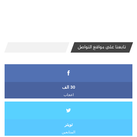
تابعنا على مواقع التواصل
30 الف
اعجاب
تويتر
المتابعين