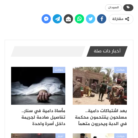
السودان
مشاركة
أخبار ذات صلة
حوادث
حوادث
بعد اشتباكات دامية..
مأساة دامية في سنار..
مسلحون يقتحمون محكمة
تفاصيل صادمة لجريمة
في الدبة ويحررون متهماً
داخل أسرة واحدة
حوادث
أخبار