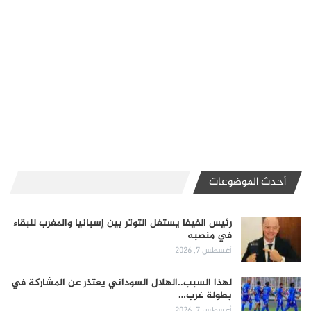
أحدث الموضوعات
رئيس الفيفا يستغل التوتر بين إسبانيا والمغرب للبقاء
في منصبه
أغسطس 7, 2026
لهذا السبب..الهلال السوداني يعتذر عن المشاركة في
بطولة غرب…
أغسطس 7, 2026