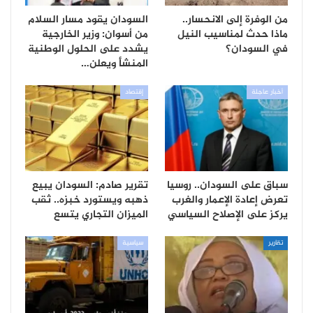
من الوفرة إلى الانحسار..
السودان يقود مسار السلام
ماذا حدث لمناسيب النيل
من أسوان: وزير الخارجية
في السودان؟
يشدد على الحلول الوطنية
المنشأ ويعلن…
أخبار عاجلة
إقتصاد
سباق على السودان.. روسيا
تقرير صادم: السودان يبيع
تعرض إعادة الإعمار والغرب
ذهبه ويستورد خبزه.. ثقب
يركز على الإصلاح السياسي
الميزان التجاري يتسع
تقارير
سياسية