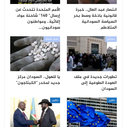
انتصار عبد العال.. خبرة
الأمم المتحدة تتحدث عن
قانونية باذخة وسط بحر
إرسال” 140″ شاحنة مواد
السياسة السودانية
إغاثية.. ومواطنون
المتلاطم
سودانيون…
مجتمع
أخبار عاجلة
تطورات جديدة في ملف
يا للهول.. السودان مركز
العودة الطوعية إلى
جديد لمخدر “الكبتاجون”
السودان
تقارير
تقارير