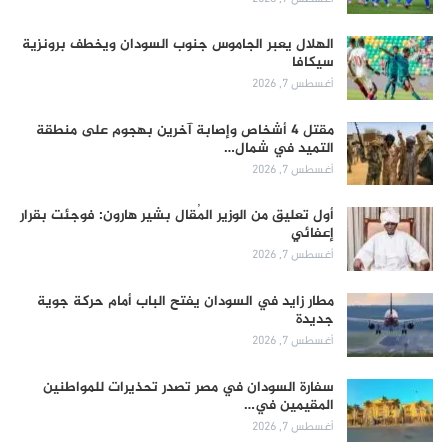
الهلال يعبر الجاموس جنوب السودان ويخطف برونزية
سيكافا
أغسطس 7, 2026
مقتل 4 أشخاص وإصابة آخرين بهجوم على منطقة
التميد في شمال…
أغسطس 7, 2026
أول تعليق من الوزير المُقال بشير هارون: فوجئت بقرار
إعفائي
أغسطس 7, 2026
مطار زايد في السودان يفتح الباب أمام حركة جوية
جديدة
أغسطس 7, 2026
سفارة السودان في مصر تصدر تحذيرات للمواطنين
المقيمين في…
أغسطس 7, 2026