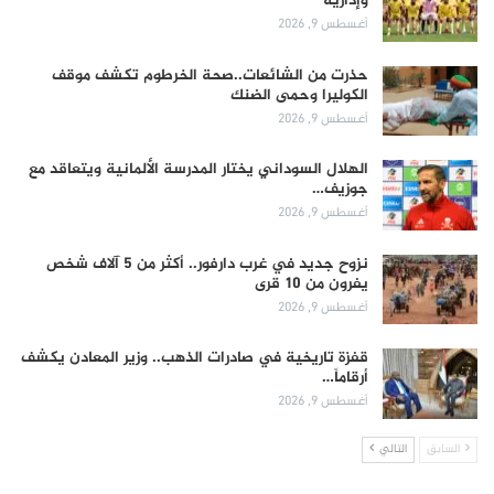
وإدارية
أغسطس 9, 2026
حذرت من الشائعات..صحة الخرطوم تكشف موقف
الكوليرا وحمى الضنك
أغسطس 9, 2026
الهلال السوداني يختار المدرسة الألمانية ويتعاقد مع
جوزيف…
أغسطس 9, 2026
نزوح جديد في غرب دارفور.. أكثر من 5 آلاف شخص
يفرون من 10 قرى
أغسطس 9, 2026
قفزة تاريخية في صادرات الذهب.. وزير المعادن يكشف
أرقاماً…
أغسطس 9, 2026
السابق
التالي