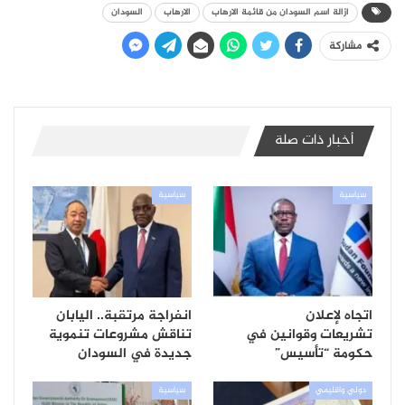
ازالة اسم السودان من قائمة الارهاب
الارهاب
السودان
مشاركة
أخبار ذات صلة
سياسية
سياسية
اتجاه لإعلان
انفراجة مرتقبة.. اليابان
تشريعات وقوانين في
تناقش مشروعات تنموية
حكومة “تأسيس”
جديدة في السودان
دولي واقليمي
سياسية