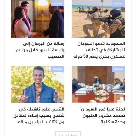
سياسية
سياسية
السعودية تدعو السودان
رسالة من البرهان إلى
للمشاركة في تحالف
رئيسة البيرو خلال مراسم
عسكري بحري يضم 50 دولة
التنصيب
سياسية
سياسية
لجنة عليا في السودان
القبض على ناشطة في
تعتمد مشروع المليون
شندي بسبب إساءة لمقاتل
وحدة سكنية
من كتائب البراء بن مالك
تحميل المزيد