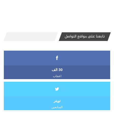
تابعنا على مواقع التواصل
30 الف
اعجاب
تويتر
المتابعين