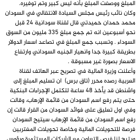
المبلغ ووصفت المبلغ بأنه ليس كبير وتم توفيره.
وكان نائب رئيس مجلس السيادة الانتقالي في السودان
محمد حمدان حميدتي قال لقناة سودانية 24 قبل
نحو أسبوعين انه تم جمع مبلغ 335 مليون من السوق
السوداء . وتسبب جمع المبلغ في تصاعد اسعار الدولار
بطريقة كبيرة جدا وانهيار الجنيه السوداني وارتفاع
الاسعار بصورة غير مسبوقة .
وأعلنت وزيرة المالية في تصريح عبر الهاتف لقناة
العربية رصده محرر (تاق برس) ان تسليم المبلغ إلى
واشنطن قد يأخذ 48 ساعة لتكتمل الإجراءات البنكية
حتى يتم رفع اسم السودان من قائمة الإرهاب، وقالت
وفي اول تعليق على فوائد السودان من القرار قالت إن
رفع اسم السودان من قائمة الإرهاب سيتيح السودان
فرصة للتحويلات المالية وخاصة تحويلات المغتربين
ويتيح لنا فرص التعاون مع الشركات المستثمرة ورؤوس