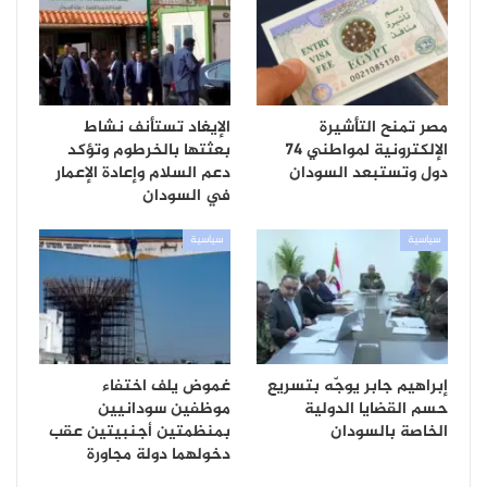
مصر تمنح التأشيرة
الإيغاد تستأنف نشاط
الإلكترونية لمواطني 74
بعثتها بالخرطوم وتؤكد
دول وتستبعد السودان
دعم السلام وإعادة الإعمار
في السودان
سياسية
سياسية
إبراهيم جابر يوجّه بتسريع
غموض يلف اختفاء
حسم القضايا الدولية
موظفين سودانيين
الخاصة بالسودان
بمنظمتين أجنبيتين عقب
دخولهما دولة مجاورة